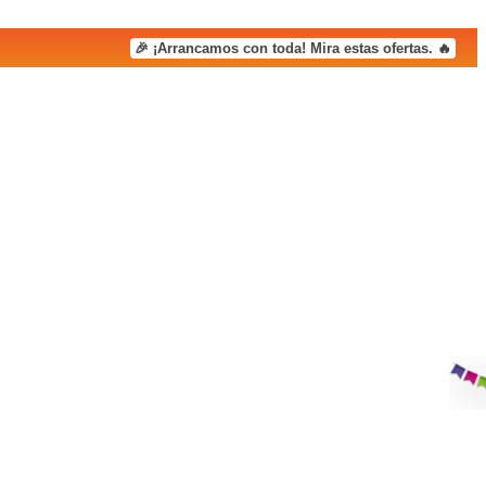
🎉 ¡Arrancamos con toda! Mira estas ofertas. 🔥