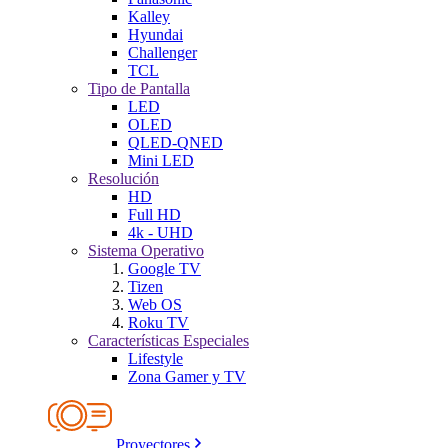
Kalley
Hyundai
Challenger
TCL
Tipo de Pantalla
LED
OLED
QLED-QNED
Mini LED
Resolución
HD
Full HD
4k - UHD
Sistema Operativo
Google TV
Tizen
Web OS
Roku TV
Características Especiales
Lifestyle
Zona Gamer y TV
Proyectores