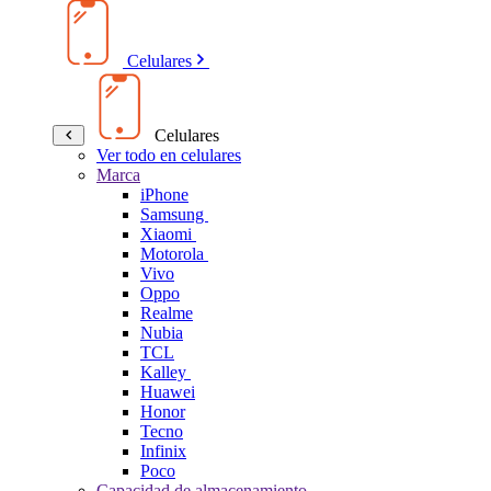
Celulares
Celulares
Ver todo en celulares
Marca
iPhone
Samsung
Xiaomi
Motorola
Vivo
Oppo
Realme
Nubia
TCL
Kalley
Huawei
Honor
Tecno
Infinix
Poco
Capacidad de almacenamiento