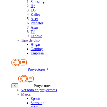
Samsung
Hp
LG
Kalley
Acer
Predator
Asus
Tcl
Lenovo
Tipo de Uso
Hogar
Gaming
Empresa
Proyectores
Proyectores
Ver todo en proyectores
Marca
Epson
Samsung