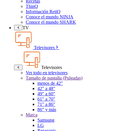
Recetas
ThinQ
Información RetiQ
Conoce el mundo NINJA
Conoce el mundo SHARK
TV
Televisores
Televisores
Ver todo en televisores
Tamaño de pantalla (Pulgadas)
menos de 42"
42" a 48"
49" a 60"
61" a 70"
71" a 86"
86" y más
Marca
Samsung
LG
Panasonic