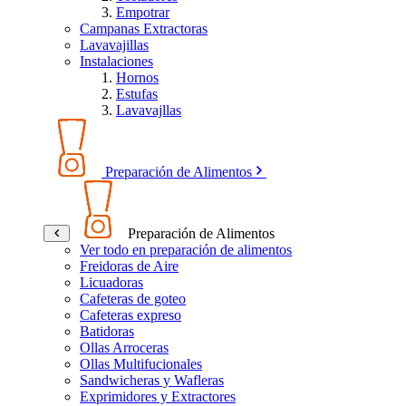
Empotrar
Campanas Extractoras
Lavavajillas
Instalaciones
Hornos
Estufas
Lavavajllas
Preparación de Alimentos
Preparación de Alimentos
Ver todo en preparación de alimentos
Freidoras de Aire
Licuadoras
Cafeteras de goteo
Cafeteras expreso
Batidoras
Ollas Arroceras
Ollas Multifucionales
Sandwicheras y Wafleras
Exprimidores y Extractores