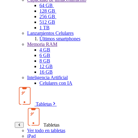
64 GB
128 GB
256 GB
512 GB
1 TB
Lanzamientos Celulares
Últimos smartphones
Memoria RAM
4 GB
6 GB
8 GB
12 GB
16 GB
Inteligencia Artificial
Celulares con IA
Tabletas
Tabletas
Ver todo en tabletas
iPad