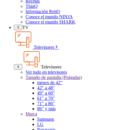
Recetas
ThinQ
Información RetiQ
Conoce el mundo NINJA
Conoce el mundo SHARK
TV
Televisores
Televisores
Ver todo en televisores
Tamaño de pantalla (Pulgadas)
menos de 42"
42" a 48"
49" a 60"
61" a 70"
71" a 86"
86" y más
Marca
Samsung
LG
Panasonic