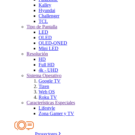
Kalley
Hyundai
Challenger
TCL
Tipo de Pantalla
LED
OLED
QLED-QNED
Mini LED
Resolución
HD
Full HD
4k - UHD
Sistema Operativo
Google TV
Tizen
Web OS
Roku TV
Características Especiales
Lifestyle
Zona Gamer y TV
Proyectores