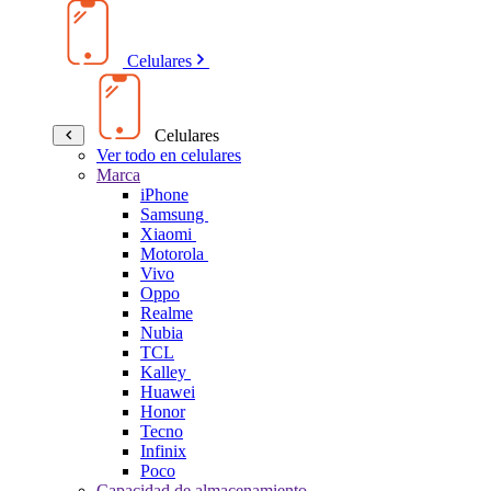
Celulares
Celulares
Ver todo en celulares
Marca
iPhone
Samsung
Xiaomi
Motorola
Vivo
Oppo
Realme
Nubia
TCL
Kalley
Huawei
Honor
Tecno
Infinix
Poco
Capacidad de almacenamiento