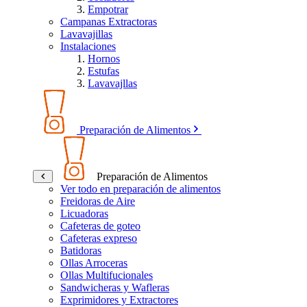
Empotrar
Campanas Extractoras
Lavavajillas
Instalaciones
Hornos
Estufas
Lavavajllas
Preparación de Alimentos
Preparación de Alimentos
Ver todo en preparación de alimentos
Freidoras de Aire
Licuadoras
Cafeteras de goteo
Cafeteras expreso
Batidoras
Ollas Arroceras
Ollas Multifucionales
Sandwicheras y Wafleras
Exprimidores y Extractores