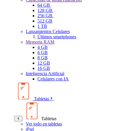
64 GB
128 GB
256 GB
512 GB
1 TB
Lanzamientos Celulares
Últimos smartphones
Memoria RAM
4 GB
6 GB
8 GB
12 GB
16 GB
Inteligencia Artificial
Celulares con IA
Tabletas
Tabletas
Ver todo en tabletas
iPad