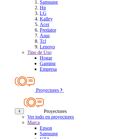
Samsung
Hp
LG
Kalley
Acer
Predator
Asus
Tcl
Lenovo
Tipo de Uso
Hogar
Gaming
Empresa
Proyectores
Proyectores
Ver todo en proyectores
Marca
Epson
Samsung