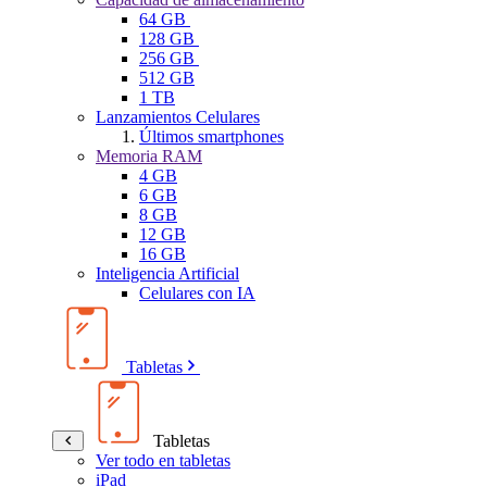
64 GB
128 GB
256 GB
512 GB
1 TB
Lanzamientos Celulares
Últimos smartphones
Memoria RAM
4 GB
6 GB
8 GB
12 GB
16 GB
Inteligencia Artificial
Celulares con IA
Tabletas
Tabletas
Ver todo en tabletas
iPad