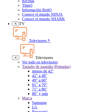
Recetas
ThinQ
Información RetiQ
Conoce el mundo NINJA
Conoce el mundo SHARK
TV
Televisores
Televisores
Ver todo en televisores
Tamaño de pantalla (Pulgadas)
menos de 42"
42" a 48"
49" a 60"
61" a 70"
71" a 86"
86" y más
Marca
Samsung
LG
Panasonic