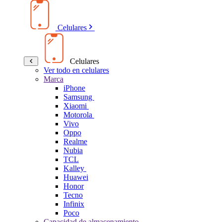
Celulares
Celulares
Ver todo en celulares
Marca
iPhone
Samsung
Xiaomi
Motorola
Vivo
Oppo
Realme
Nubia
TCL
Kalley
Huawei
Honor
Tecno
Infinix
Poco
Capacidad de almacenamiento