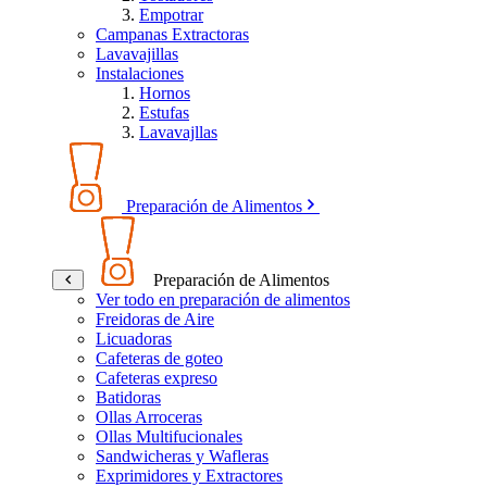
Empotrar
Campanas Extractoras
Lavavajillas
Instalaciones
Hornos
Estufas
Lavavajllas
Preparación de Alimentos
Preparación de Alimentos
Ver todo en preparación de alimentos
Freidoras de Aire
Licuadoras
Cafeteras de goteo
Cafeteras expreso
Batidoras
Ollas Arroceras
Ollas Multifucionales
Sandwicheras y Wafleras
Exprimidores y Extractores