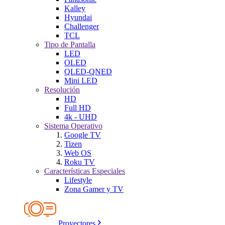
Kalley
Hyundai
Challenger
TCL
Tipo de Pantalla
LED
OLED
QLED-QNED
Mini LED
Resolución
HD
Full HD
4k - UHD
Sistema Operativo
Google TV
Tizen
Web OS
Roku TV
Características Especiales
Lifestyle
Zona Gamer y TV
Proyectores