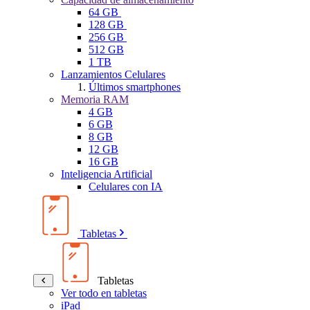
64 GB
128 GB
256 GB
512 GB
1 TB
Lanzamientos Celulares
Últimos smartphones
Memoria RAM
4 GB
6 GB
8 GB
12 GB
16 GB
Inteligencia Artificial
Celulares con IA
Tabletas
Tabletas
Ver todo en tabletas
iPad