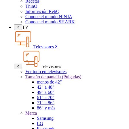
Recetas
ThinQ
Información RetiQ
Conoce el mundo NINJA
Conoce el mundo SHARK
TV
Televisores
Televisores
Ver todo en televisores
Tamaño de pantalla (Pulgadas)
menos de 42"
42" a 48"
49" a 60"
61" a 70"
71" a 86"
86" y más
Marca
Samsung
LG
Panasonic