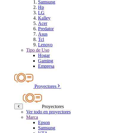
Samsung
Hp
LG
Kalley
Acer
Predator
Asus
Tcl
Lenovo
Tipo de Uso
Hogar
Gaming
Empresa
Proyectores
Proyectores
Ver todo en proyectores
Marca
Epson
Samsung