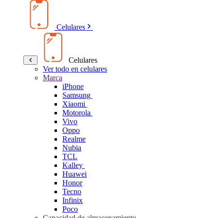
Celulares
Celulares
Ver todo en celulares
Marca
iPhone
Samsung
Xiaomi
Motorola
Vivo
Oppo
Realme
Nubia
TCL
Kalley
Huawei
Honor
Tecno
Infinix
Poco
Capacidad de almacenamiento