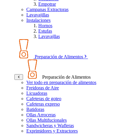
Empotrar
Campanas Extractoras
Lavavajillas
Instalaciones
Hornos
Estufas
Lavavajllas
Preparación de Alimentos
Preparación de Alimentos
Ver todo en preparación de alimentos
Freidoras de Aire
Licuadoras
Cafeteras de goteo
Cafeteras expreso
Batidoras
Ollas Arroceras
Ollas Multifucionales
Sandwicheras y Wafleras
Exprimidores y Extractores