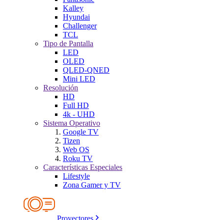
Kalley
Hyundai
Challenger
TCL
Tipo de Pantalla
LED
OLED
QLED-QNED
Mini LED
Resolución
HD
Full HD
4k - UHD
Sistema Operativo
Google TV
Tizen
Web OS
Roku TV
Características Especiales
Lifestyle
Zona Gamer y TV
Proyectores