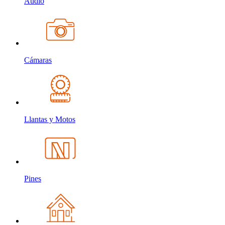
Audio
Cámaras
Llantas y Motos
Pines