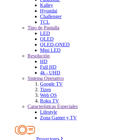
Kalley
Hyundai
Challenger
TCL
Tipo de Pantalla
LED
OLED
QLED-QNED
Mini LED
Resolución
HD
Full HD
4k - UHD
Sistema Operativo
Google TV
Tizen
Web OS
Roku TV
Características Especiales
Lifestyle
Zona Gamer y TV
Proyectores