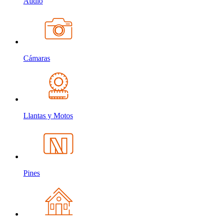
Audio
Cámaras
Llantas y Motos
Pines