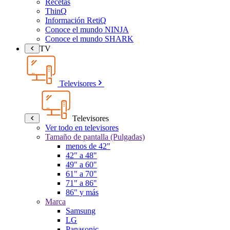
Recetas
ThinQ
Información RetiQ
Conoce el mundo NINJA
Conoce el mundo SHARK
TV
Televisores
Televisores
Ver todo en televisores
Tamaño de pantalla (Pulgadas)
menos de 42"
42" a 48"
49" a 60"
61" a 70"
71" a 86"
86" y más
Marca
Samsung
LG
Panasonic