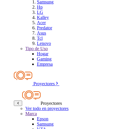
Samsung
Hp
LG
Kalley
Acer
Predator
Asus
Tcl
Lenovo
Tipo de Uso
Hogar
Gaming
Empresa
Proyectores
Proyectores
Ver todo en proyectores
Marca
Epson
Samsung