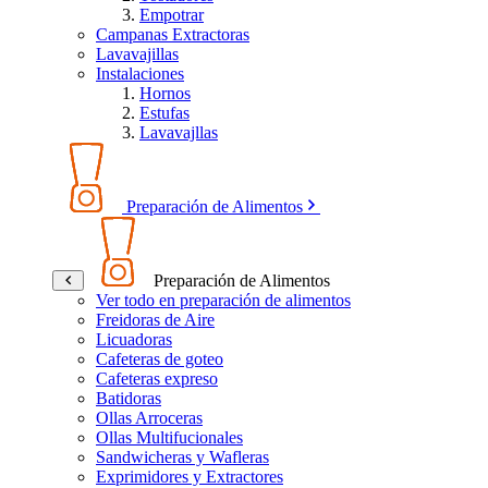
Empotrar
Campanas Extractoras
Lavavajillas
Instalaciones
Hornos
Estufas
Lavavajllas
Preparación de Alimentos
Preparación de Alimentos
Ver todo en preparación de alimentos
Freidoras de Aire
Licuadoras
Cafeteras de goteo
Cafeteras expreso
Batidoras
Ollas Arroceras
Ollas Multifucionales
Sandwicheras y Wafleras
Exprimidores y Extractores