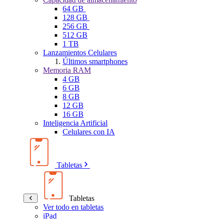
64 GB
128 GB
256 GB
512 GB
1 TB
Lanzamientos Celulares
Últimos smartphones
Memoria RAM
4 GB
6 GB
8 GB
12 GB
16 GB
Inteligencia Artificial
Celulares con IA
Tabletas
Tabletas
Ver todo en tabletas
iPad