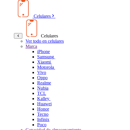
Celulares
Celulares
Ver todo en celulares
Marca
iPhone
Samsung
Xiaomi
Motorola
Vivo
Oppo
Realme
Nubia
TCL
Kalley
Huawei
Honor
Tecno
Infinix
Poco
Capacidad de almacenamiento