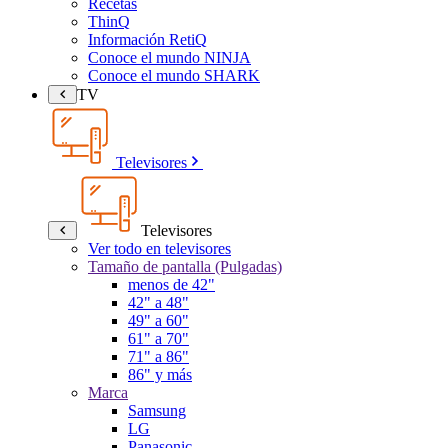
Recetas
ThinQ
Información RetiQ
Conoce el mundo NINJA
Conoce el mundo SHARK
TV
Televisores
Televisores
Ver todo en televisores
Tamaño de pantalla (Pulgadas)
menos de 42"
42" a 48"
49" a 60"
61" a 70"
71" a 86"
86" y más
Marca
Samsung
LG
Panasonic