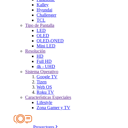
Kalley
Hyundai
Challenger
TCL
Tipo de Pantalla
LED
OLED
QLED-QNED
Mini LED
Resolución
HD
Full HD
4k - UHD
Sistema Operativo
Google TV
Tizen
Web OS
Roku TV
Características Especiales
Lifestyle
Zona Gamer y TV
Proyectores