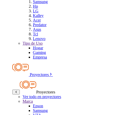
Samsung
Hp
LG
Kalley
Acer
Predator
Asus
Tcl
Lenovo
Tipo de Uso
Hogar
Gaming
Empresa
Proyectores
Proyectores
Ver todo en proyectores
Marca
Epson
Samsung