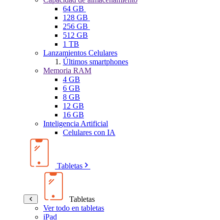
64 GB
128 GB
256 GB
512 GB
1 TB
Lanzamientos Celulares
Últimos smartphones
Memoria RAM
4 GB
6 GB
8 GB
12 GB
16 GB
Inteligencia Artificial
Celulares con IA
Tabletas
Tabletas
Ver todo en tabletas
iPad