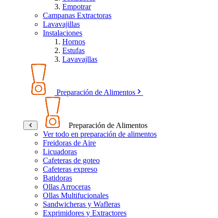
Empotrar
Campanas Extractoras
Lavavajillas
Instalaciones
Hornos
Estufas
Lavavajllas
Preparación de Alimentos
Preparación de Alimentos
Ver todo en preparación de alimentos
Freidoras de Aire
Licuadoras
Cafeteras de goteo
Cafeteras expreso
Batidoras
Ollas Arroceras
Ollas Multifucionales
Sandwicheras y Wafleras
Exprimidores y Extractores