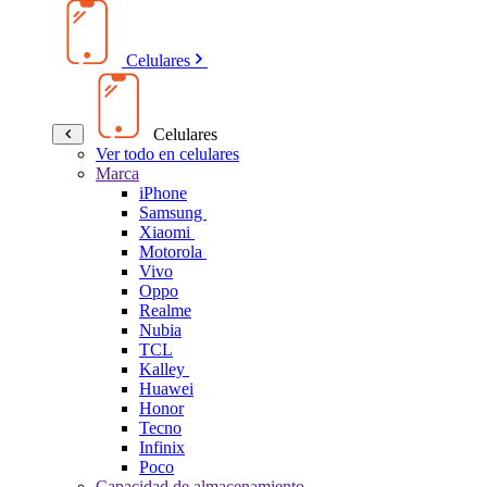
Celulares
Celulares
Ver todo en celulares
Marca
iPhone
Samsung
Xiaomi
Motorola
Vivo
Oppo
Realme
Nubia
TCL
Kalley
Huawei
Honor
Tecno
Infinix
Poco
Capacidad de almacenamiento