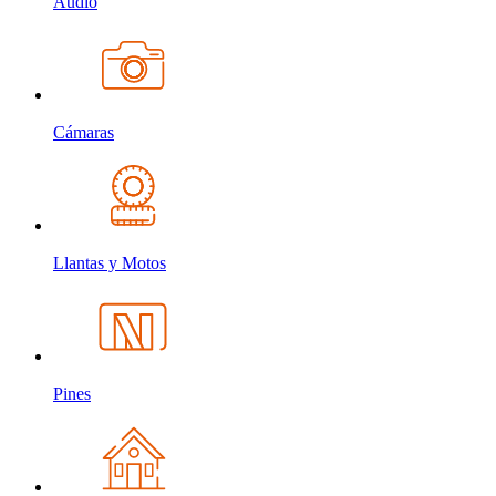
Audio
Cámaras
Llantas y Motos
Pines