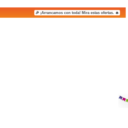
🎉 ¡Arrancamos con toda! Mira estas ofertas. 🔥