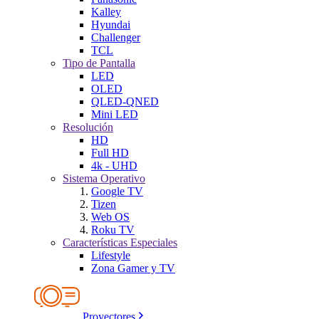
Kalley
Hyundai
Challenger
TCL
Tipo de Pantalla
LED
OLED
QLED-QNED
Mini LED
Resolución
HD
Full HD
4k - UHD
Sistema Operativo
Google TV
Tizen
Web OS
Roku TV
Características Especiales
Lifestyle
Zona Gamer y TV
Proyectores