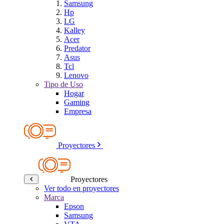
Samsung
Hp
LG
Kalley
Acer
Predator
Asus
Tcl
Lenovo
Tipo de Uso
Hogar
Gaming
Empresa
Proyectores
Proyectores
Ver todo en proyectores
Marca
Epson
Samsung