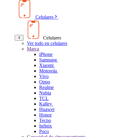
Celulares
Celulares
Ver todo en celulares
Marca
iPhone
Samsung
Xiaomi
Motorola
Vivo
Oppo
Realme
Nubia
TCL
Kalley
Huawei
Honor
Tecno
Infinix
Poco
Capacidad de almacenamiento