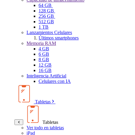
64 GB
128 GB
256 GB
512 GB
1 TB
Lanzamientos Celulares
Últimos smartphones
Memoria RAM
4 GB
6 GB
8 GB
12 GB
16 GB
Inteligencia Artificial
Celulares con IA
Tabletas
Tabletas
Ver todo en tabletas
iPad