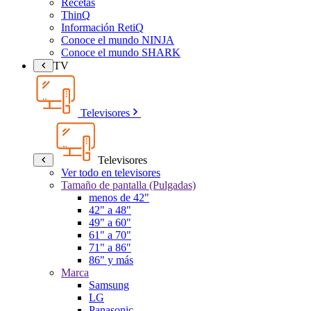
Recetas
ThinQ
Información RetiQ
Conoce el mundo NINJA
Conoce el mundo SHARK
TV
Televisores
Televisores
Ver todo en televisores
Tamaño de pantalla (Pulgadas)
menos de 42"
42" a 48"
49" a 60"
61" a 70"
71" a 86"
86" y más
Marca
Samsung
LG
Panasonic