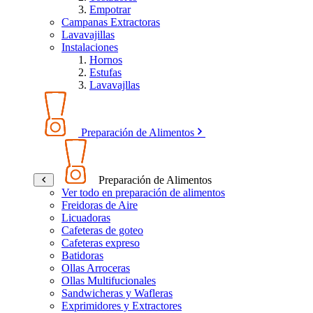
Empotrar
Campanas Extractoras
Lavavajillas
Instalaciones
Hornos
Estufas
Lavavajllas
Preparación de Alimentos
Preparación de Alimentos
Ver todo en preparación de alimentos
Freidoras de Aire
Licuadoras
Cafeteras de goteo
Cafeteras expreso
Batidoras
Ollas Arroceras
Ollas Multifucionales
Sandwicheras y Wafleras
Exprimidores y Extractores