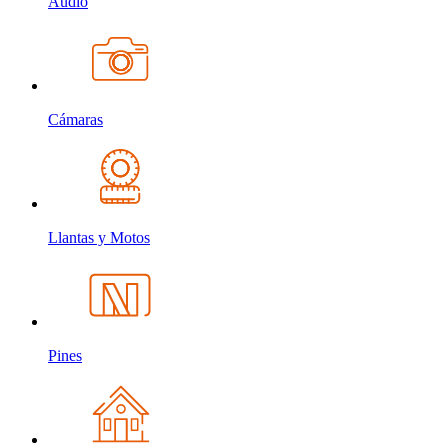
Audio
Cámaras
Llantas y Motos
Pines