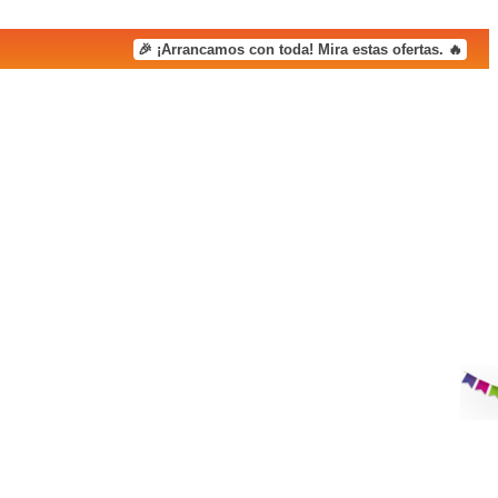
🎉 ¡Arrancamos con toda! Mira estas ofertas. 🔥