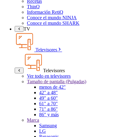
Recetas
ThinQ
Información RetiQ
Conoce el mundo NINJA
Conoce el mundo SHARK
TV
Televisores
Televisores
Ver todo en televisores
Tamaño de pantalla (Pulgadas)
menos de 42"
42" a 48"
49" a 60"
61" a 70"
71" a 86"
86" y más
Marca
Samsung
LG
Panasonic