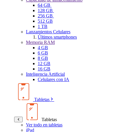
64 GB
128 GB
256 GB
512 GB
1 TB
Lanzamientos Celulares
Últimos smartphones
Memoria RAM
4 GB
6 GB
8 GB
12 GB
16 GB
Inteligencia Artificial
Celulares con IA
Tabletas
Tabletas
Ver todo en tabletas
iPad