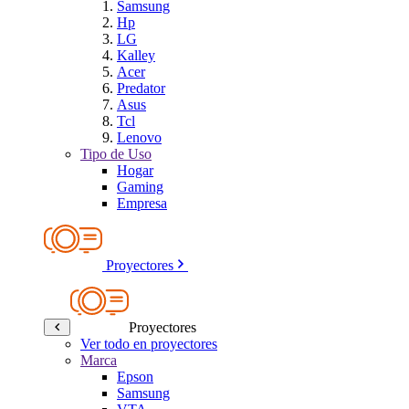
Samsung
Hp
LG
Kalley
Acer
Predator
Asus
Tcl
Lenovo
Tipo de Uso
Hogar
Gaming
Empresa
Proyectores
Proyectores
Ver todo en proyectores
Marca
Epson
Samsung