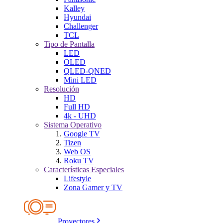
Kalley
Hyundai
Challenger
TCL
Tipo de Pantalla
LED
OLED
QLED-QNED
Mini LED
Resolución
HD
Full HD
4k - UHD
Sistema Operativo
Google TV
Tizen
Web OS
Roku TV
Características Especiales
Lifestyle
Zona Gamer y TV
Proyectores