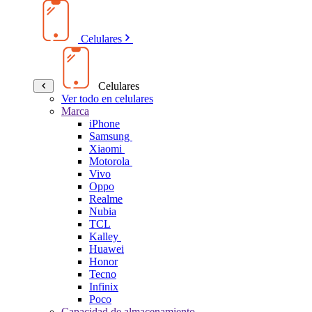
Celulares
Celulares
Ver todo en celulares
Marca
iPhone
Samsung
Xiaomi
Motorola
Vivo
Oppo
Realme
Nubia
TCL
Kalley
Huawei
Honor
Tecno
Infinix
Poco
Capacidad de almacenamiento