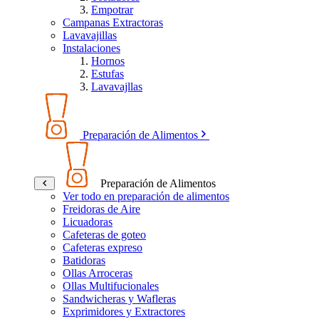
Empotrar
Campanas Extractoras
Lavavajillas
Instalaciones
Hornos
Estufas
Lavavajllas
Preparación de Alimentos
Preparación de Alimentos
Ver todo en preparación de alimentos
Freidoras de Aire
Licuadoras
Cafeteras de goteo
Cafeteras expreso
Batidoras
Ollas Arroceras
Ollas Multifucionales
Sandwicheras y Wafleras
Exprimidores y Extractores