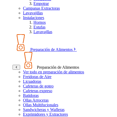
Empotrar
Campanas Extractoras
Lavavajillas
Instalaciones
Hornos
Estufas
Lavavajllas
Preparación de Alimentos
Preparación de Alimentos
Ver todo en preparación de alimentos
Freidoras de Aire
Licuadoras
Cafeteras de goteo
Cafeteras expreso
Batidoras
Ollas Arroceras
Ollas Multifucionales
Sandwicheras y Wafleras
Exprimidores y Extractores