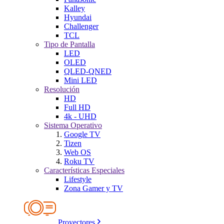
Kalley
Hyundai
Challenger
TCL
Tipo de Pantalla
LED
OLED
QLED-QNED
Mini LED
Resolución
HD
Full HD
4k - UHD
Sistema Operativo
Google TV
Tizen
Web OS
Roku TV
Características Especiales
Lifestyle
Zona Gamer y TV
Proyectores