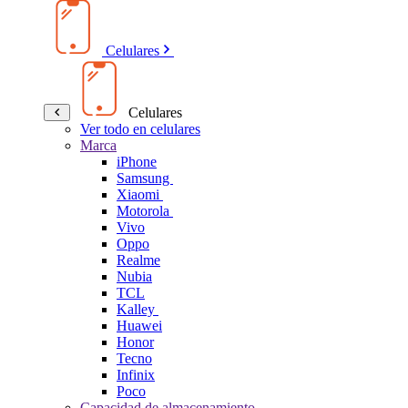
Celulares
Celulares
Ver todo en celulares
Marca
iPhone
Samsung
Xiaomi
Motorola
Vivo
Oppo
Realme
Nubia
TCL
Kalley
Huawei
Honor
Tecno
Infinix
Poco
Capacidad de almacenamiento