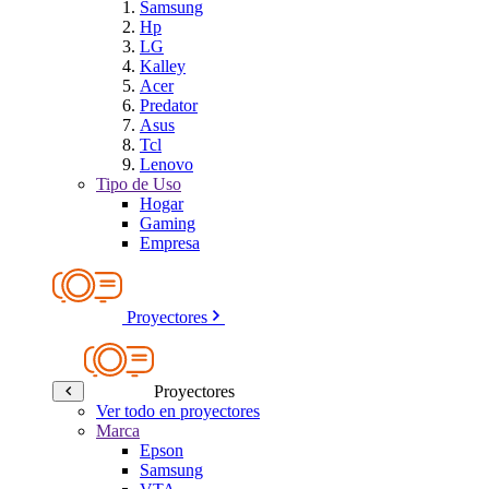
Samsung
Hp
LG
Kalley
Acer
Predator
Asus
Tcl
Lenovo
Tipo de Uso
Hogar
Gaming
Empresa
Proyectores
Proyectores
Ver todo en proyectores
Marca
Epson
Samsung