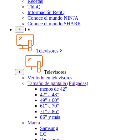
Recetas
ThinQ
Información RetiQ
Conoce el mundo NINJA
Conoce el mundo SHARK
TV
Televisores
Televisores
Ver todo en televisores
Tamaño de pantalla (Pulgadas)
menos de 42"
42" a 48"
49" a 60"
61" a 70"
71" a 86"
86" y más
Marca
Samsung
LG
Panasonic