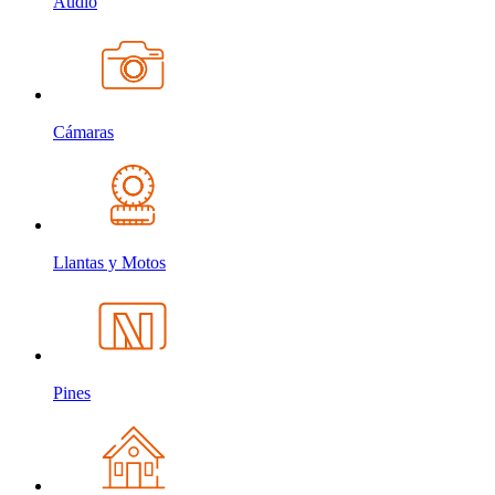
Audio
Cámaras
Llantas y Motos
Pines