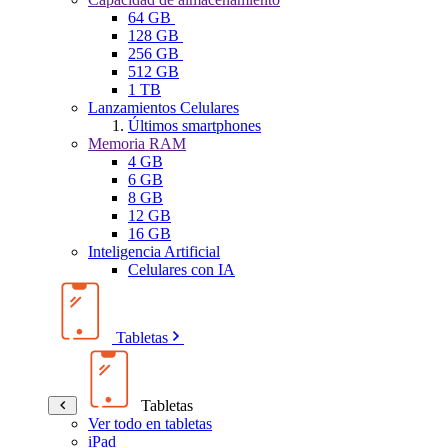
64 GB
128 GB
256 GB
512 GB
1 TB
Lanzamientos Celulares
Últimos smartphones
Memoria RAM
4 GB
6 GB
8 GB
12 GB
16 GB
Inteligencia Artificial
Celulares con IA
Tabletas
Tabletas
Ver todo en tabletas
iPad