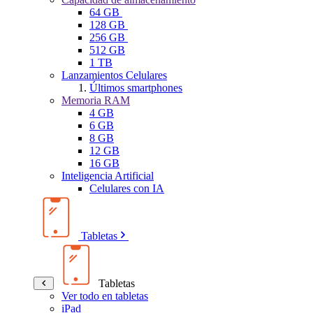
64 GB
128 GB
256 GB
512 GB
1 TB
Lanzamientos Celulares
Últimos smartphones
Memoria RAM
4 GB
6 GB
8 GB
12 GB
16 GB
Inteligencia Artificial
Celulares con IA
Tabletas
Tabletas
Ver todo en tabletas
iPad