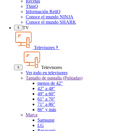
Recetas
ThinQ
Información RetiQ
Conoce el mundo NINJA
Conoce el mundo SHARK
TV
Televisores
Televisores
Ver todo en televisores
Tamaño de pantalla (Pulgadas)
menos de 42"
42" a 48"
49" a 60"
61" a 70"
71" a 86"
86" y más
Marca
Samsung
LG
Panasonic