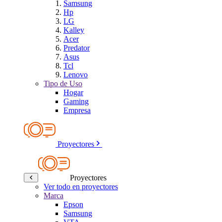
Samsung
Hp
LG
Kalley
Acer
Predator
Asus
Tcl
Lenovo
Tipo de Uso
Hogar
Gaming
Empresa
Proyectores
Proyectores
Ver todo en proyectores
Marca
Epson
Samsung