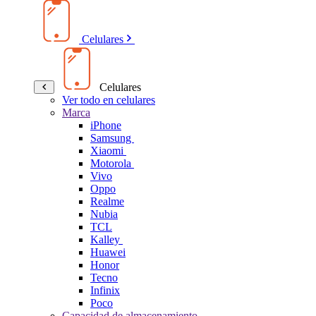
Celulares
Celulares
Ver todo en celulares
Marca
iPhone
Samsung
Xiaomi
Motorola
Vivo
Oppo
Realme
Nubia
TCL
Kalley
Huawei
Honor
Tecno
Infinix
Poco
Capacidad de almacenamiento