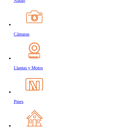
Audio
Cámaras
Llantas y Motos
Pines