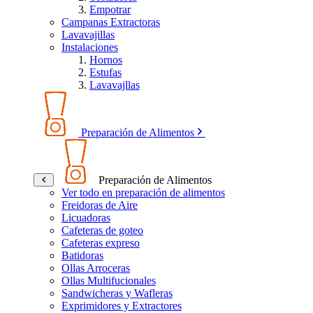
Empotrar
Campanas Extractoras
Lavavajillas
Instalaciones
Hornos
Estufas
Lavavajllas
Preparación de Alimentos
Preparación de Alimentos
Ver todo en preparación de alimentos
Freidoras de Aire
Licuadoras
Cafeteras de goteo
Cafeteras expreso
Batidoras
Ollas Arroceras
Ollas Multifucionales
Sandwicheras y Wafleras
Exprimidores y Extractores