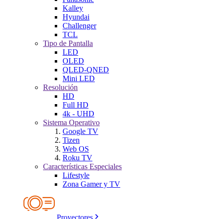
Kalley
Hyundai
Challenger
TCL
Tipo de Pantalla
LED
OLED
QLED-QNED
Mini LED
Resolución
HD
Full HD
4k - UHD
Sistema Operativo
Google TV
Tizen
Web OS
Roku TV
Características Especiales
Lifestyle
Zona Gamer y TV
Proyectores