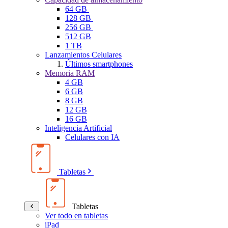
64 GB
128 GB
256 GB
512 GB
1 TB
Lanzamientos Celulares
Últimos smartphones
Memoria RAM
4 GB
6 GB
8 GB
12 GB
16 GB
Inteligencia Artificial
Celulares con IA
Tabletas
Tabletas
Ver todo en tabletas
iPad