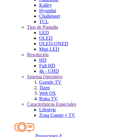
Kalley
Hyundai
Challenger
TCL
Tipo de Pantalla
LED
OLED
QLED-QNED
Mini LED
Resolución
HD
Full HD
4k - UHD
Sistema Operativo
Google TV
Tizen
Web OS
Roku TV
Características Especiales
Lifestyle
Zona Gamer y TV
Proyectores