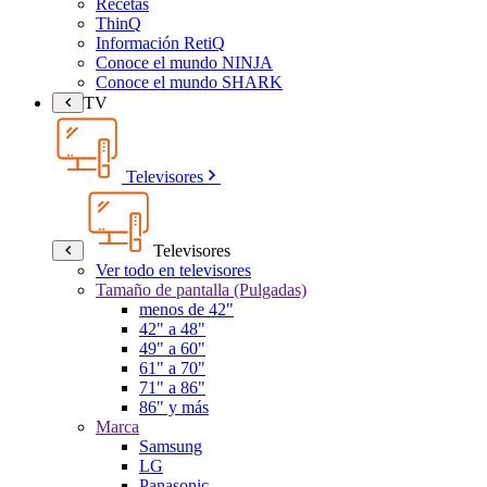
Recetas
ThinQ
Información RetiQ
Conoce el mundo NINJA
Conoce el mundo SHARK
TV
Televisores
Televisores
Ver todo en televisores
Tamaño de pantalla (Pulgadas)
menos de 42"
42" a 48"
49" a 60"
61" a 70"
71" a 86"
86" y más
Marca
Samsung
LG
Panasonic