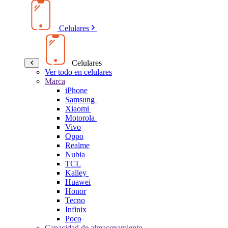
Celulares
Celulares
Ver todo en celulares
Marca
iPhone
Samsung
Xiaomi
Motorola
Vivo
Oppo
Realme
Nubia
TCL
Kalley
Huawei
Honor
Tecno
Infinix
Poco
Capacidad de almacenamiento