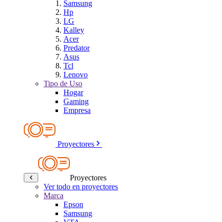
Samsung
Hp
LG
Kalley
Acer
Predator
Asus
Tcl
Lenovo
Tipo de Uso
Hogar
Gaming
Empresa
Proyectores
Proyectores
Ver todo en proyectores
Marca
Epson
Samsung