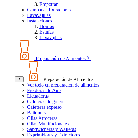
Empotrar
Campanas Extractoras
Lavavajillas
Instalaciones
Hornos
Estufas
Lavavajllas
Preparación de Alimentos
Preparación de Alimentos
Ver todo en preparación de alimentos
Freidoras de Aire
Licuadoras
Cafeteras de goteo
Cafeteras expreso
Batidoras
Ollas Arroceras
Ollas Multifucionales
Sandwicheras y Wafleras
Exprimidores y Extractores