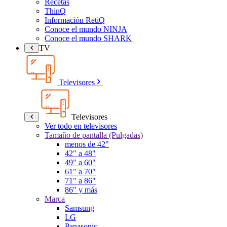
Recetas
ThinQ
Información RetiQ
Conoce el mundo NINJA
Conoce el mundo SHARK
TV
Televisores
Televisores
Ver todo en televisores
Tamaño de pantalla (Pulgadas)
menos de 42"
42" a 48"
49" a 60"
61" a 70"
71" a 86"
86" y más
Marca
Samsung
LG
Panasonic