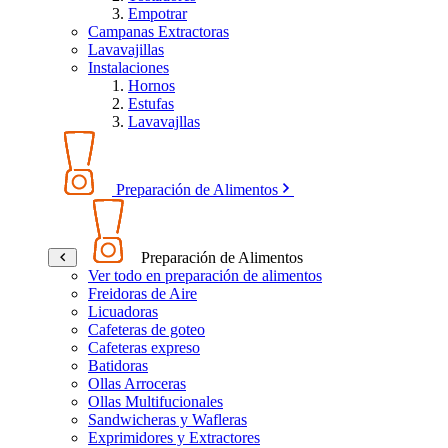
Empotrar
Campanas Extractoras
Lavavajillas
Instalaciones
Hornos
Estufas
Lavavajllas
Preparación de Alimentos
Preparación de Alimentos
Ver todo en preparación de alimentos
Freidoras de Aire
Licuadoras
Cafeteras de goteo
Cafeteras expreso
Batidoras
Ollas Arroceras
Ollas Multifucionales
Sandwicheras y Wafleras
Exprimidores y Extractores