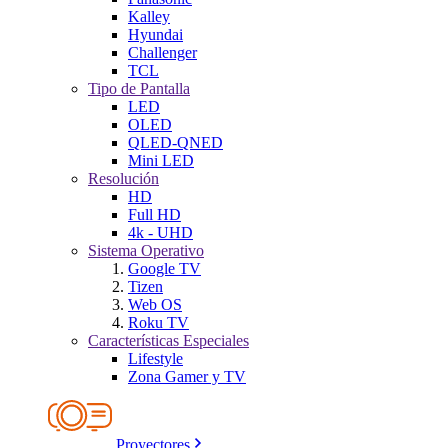
Kalley
Hyundai
Challenger
TCL
Tipo de Pantalla
LED
OLED
QLED-QNED
Mini LED
Resolución
HD
Full HD
4k - UHD
Sistema Operativo
Google TV
Tizen
Web OS
Roku TV
Características Especiales
Lifestyle
Zona Gamer y TV
Proyectores