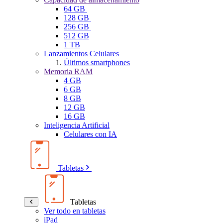
64 GB
128 GB
256 GB
512 GB
1 TB
Lanzamientos Celulares
Últimos smartphones
Memoria RAM
4 GB
6 GB
8 GB
12 GB
16 GB
Inteligencia Artificial
Celulares con IA
Tabletas
Tabletas
Ver todo en tabletas
iPad