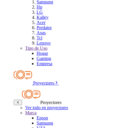
Samsung
Hp
LG
Kalley
Acer
Predator
Asus
Tcl
Lenovo
Tipo de Uso
Hogar
Gaming
Empresa
Proyectores
Proyectores
Ver todo en proyectores
Marca
Epson
Samsung