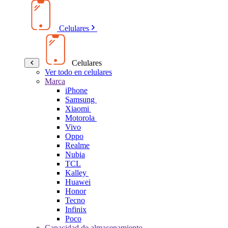
Celulares
Celulares
Ver todo en celulares
Marca
iPhone
Samsung
Xiaomi
Motorola
Vivo
Oppo
Realme
Nubia
TCL
Kalley
Huawei
Honor
Tecno
Infinix
Poco
Capacidad de almacenamiento