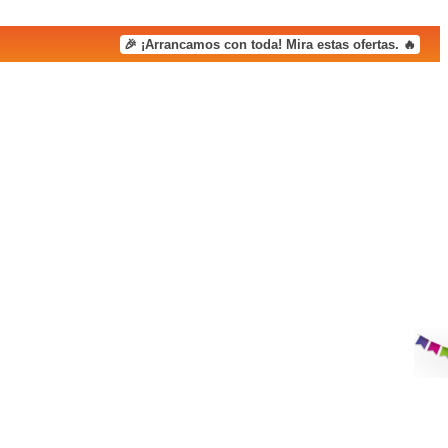
🎉 ¡Arrancamos con toda! Mira estas ofertas. 🔥