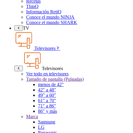
Recetas
ThinQ
Información RetiQ
Conoce el mundo NINJA
Conoce el mundo SHARK
TV
Televisores
Televisores
Ver todo en televisores
Tamaño de pantalla (Pulgadas)
menos de 42"
42" a 48"
49" a 60"
61" a 70"
71" a 86"
86" y más
Marca
Samsung
LG
Panasonic