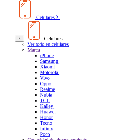
Celulares
Celulares
Ver todo en celulares
Marca
iPhone
Samsung
Xiaomi
Motorola
Vivo
Oppo
Realme
Nubia
TCL
Kalley
Huawei
Honor
Tecno
Infinix
Poco
Capacidad de almacenamiento