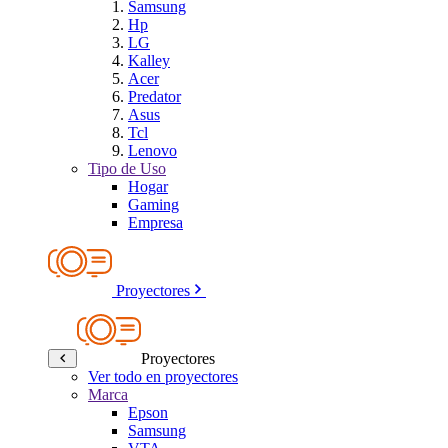
Samsung
Hp
LG
Kalley
Acer
Predator
Asus
Tcl
Lenovo
Tipo de Uso
Hogar
Gaming
Empresa
Proyectores
Proyectores
Ver todo en proyectores
Marca
Epson
Samsung