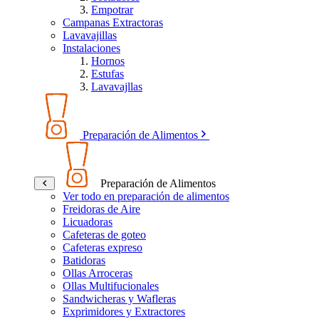
Empotrar
Campanas Extractoras
Lavavajillas
Instalaciones
Hornos
Estufas
Lavavajllas
Preparación de Alimentos
Preparación de Alimentos
Ver todo en preparación de alimentos
Freidoras de Aire
Licuadoras
Cafeteras de goteo
Cafeteras expreso
Batidoras
Ollas Arroceras
Ollas Multifucionales
Sandwicheras y Wafleras
Exprimidores y Extractores