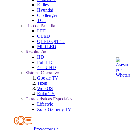
Kalley
Hyundai
Challenger
TCL
Tipo de Pantalla
LED
OLED
QLED-QNED
Mini LED
Resolución
HD
Full HD
4k - UHD
Sistema Operativo
Google TV
Tizen
Web OS
Roku TV
Características Especiales
Lifestyle
Zona Gamer y TV
Proyectores