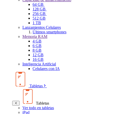
64 GB
128 GB
256 GB
512 GB
1 TB
Lanzamientos Celulares
Últimos smartphones
Memoria RAM
4 GB
6 GB
8 GB
12 GB
16 GB
Inteligencia Artificial
Celulares con IA
Tabletas
Tabletas
Ver todo en tabletas
iPad