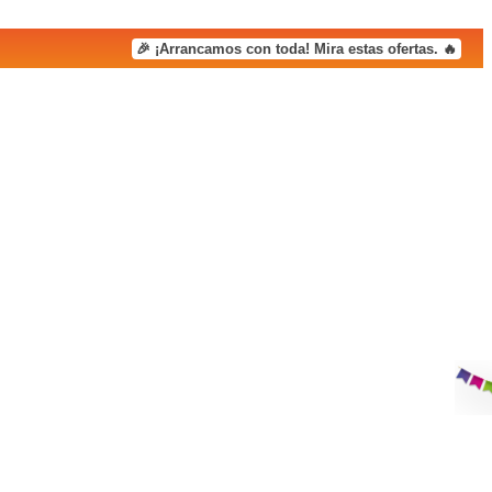
🎉 ¡Arrancamos con toda! Mira estas ofertas. 🔥