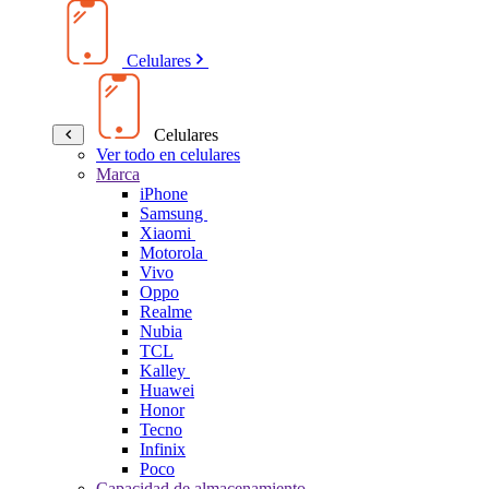
Celulares
Celulares
Ver todo en celulares
Marca
iPhone
Samsung
Xiaomi
Motorola
Vivo
Oppo
Realme
Nubia
TCL
Kalley
Huawei
Honor
Tecno
Infinix
Poco
Capacidad de almacenamiento