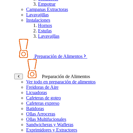
Empotrar
Campanas Extractoras
Lavavajillas
Instalaciones
Hornos
Estufas
Lavavajllas
Preparación de Alimentos
Preparación de Alimentos
Ver todo en preparación de alimentos
Freidoras de Aire
Licuadoras
Cafeteras de goteo
Cafeteras expreso
Batidoras
Ollas Arroceras
Ollas Multifucionales
Sandwicheras y Wafleras
Exprimidores y Extractores