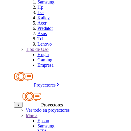
Samsung
Hp
LG
Kalley
Acer
Predator
Asus
Tcl
Lenovo
Tipo de Uso
Hogar
Gaming
Empresa
Proyectores
Proyectores
Ver todo en proyectores
Marca
Epson
Samsung