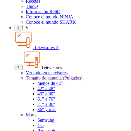
Recetas
ThinQ
Información RetiQ
Conoce el mundo NINJA
Conoce el mundo SHARK
TV
Televisores
Televisores
Ver todo en televisores
Tamaño de pantalla (Pulgadas)
menos de 42"
42" a 48"
49" a 60"
61" a 70"
71" a 86"
86" y más
Marca
Samsung
LG
Panasonic