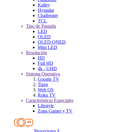
Kalley
Hyundai
Challenger
TCL
Tipo de Pantalla
LED
OLED
QLED-QNED
Mini LED
Resolución
HD
Full HD
4k - UHD
Sistema Operativo
Google TV
Tizen
Web OS
Roku TV
Características Especiales
Lifestyle
Zona Gamer y TV
Proyectores