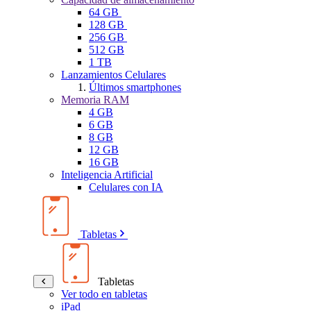
64 GB
128 GB
256 GB
512 GB
1 TB
Lanzamientos Celulares
Últimos smartphones
Memoria RAM
4 GB
6 GB
8 GB
12 GB
16 GB
Inteligencia Artificial
Celulares con IA
Tabletas
Tabletas
Ver todo en tabletas
iPad