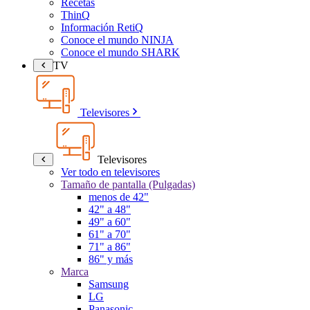
Recetas
ThinQ
Información RetiQ
Conoce el mundo NINJA
Conoce el mundo SHARK
TV
Televisores
Televisores
Ver todo en televisores
Tamaño de pantalla (Pulgadas)
menos de 42"
42" a 48"
49" a 60"
61" a 70"
71" a 86"
86" y más
Marca
Samsung
LG
Panasonic