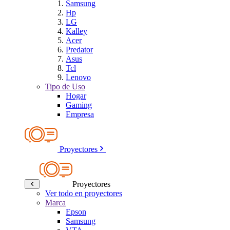
Samsung
Hp
LG
Kalley
Acer
Predator
Asus
Tcl
Lenovo
Tipo de Uso
Hogar
Gaming
Empresa
Proyectores
Proyectores
Ver todo en proyectores
Marca
Epson
Samsung