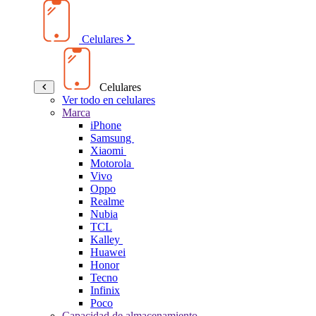
Celulares
Celulares
Ver todo en celulares
Marca
iPhone
Samsung
Xiaomi
Motorola
Vivo
Oppo
Realme
Nubia
TCL
Kalley
Huawei
Honor
Tecno
Infinix
Poco
Capacidad de almacenamiento