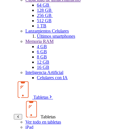
64 GB
128 GB
256 GB
512 GB
1 TB
Lanzamientos Celulares
Últimos smartphones
Memoria RAM
4 GB
6 GB
8 GB
12 GB
16 GB
Inteligencia Artificial
Celulares con IA
Tabletas
Tabletas
Ver todo en tabletas
iPad