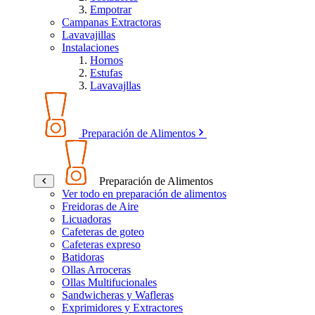
Empotrar
Campanas Extractoras
Lavavajillas
Instalaciones
Hornos
Estufas
Lavavajllas
Preparación de Alimentos
Preparación de Alimentos
Ver todo en preparación de alimentos
Freidoras de Aire
Licuadoras
Cafeteras de goteo
Cafeteras expreso
Batidoras
Ollas Arroceras
Ollas Multifucionales
Sandwicheras y Wafleras
Exprimidores y Extractores