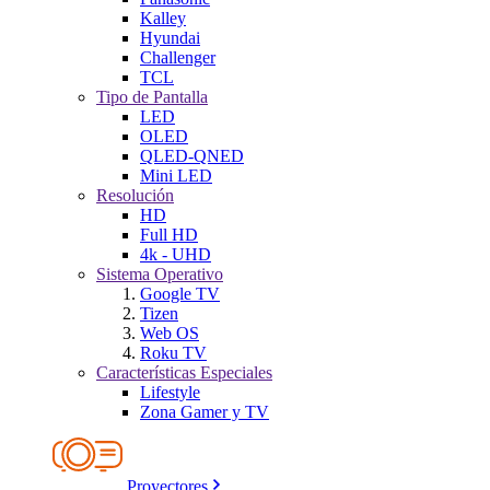
Kalley
Hyundai
Challenger
TCL
Tipo de Pantalla
LED
OLED
QLED-QNED
Mini LED
Resolución
HD
Full HD
4k - UHD
Sistema Operativo
Google TV
Tizen
Web OS
Roku TV
Características Especiales
Lifestyle
Zona Gamer y TV
Proyectores