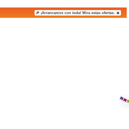
🎉 ¡Arrancamos con toda! Mira estas ofertas. 🔥