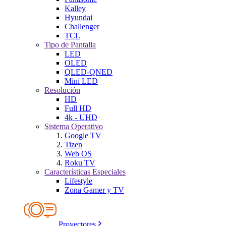
Kalley
Hyundai
Challenger
TCL
Tipo de Pantalla
LED
OLED
QLED-QNED
Mini LED
Resolución
HD
Full HD
4k - UHD
Sistema Operativo
Google TV
Tizen
Web OS
Roku TV
Características Especiales
Lifestyle
Zona Gamer y TV
Proyectores