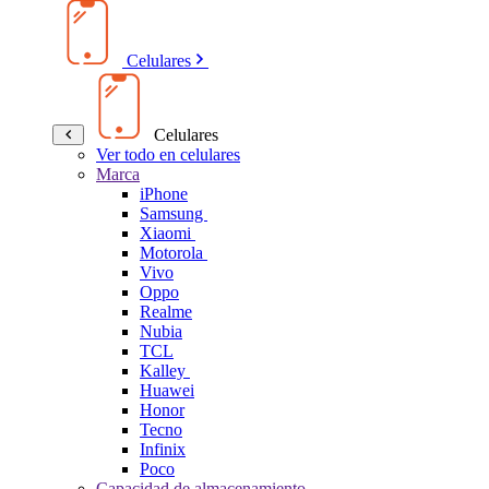
Celulares
Celulares
Ver todo en celulares
Marca
iPhone
Samsung
Xiaomi
Motorola
Vivo
Oppo
Realme
Nubia
TCL
Kalley
Huawei
Honor
Tecno
Infinix
Poco
Capacidad de almacenamiento