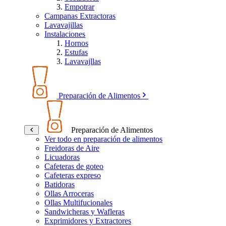
Empotrar
Campanas Extractoras
Lavavajillas
Instalaciones
Hornos
Estufas
Lavavajllas
Preparación de Alimentos
Preparación de Alimentos
Ver todo en preparación de alimentos
Freidoras de Aire
Licuadoras
Cafeteras de goteo
Cafeteras expreso
Batidoras
Ollas Arroceras
Ollas Multifucionales
Sandwicheras y Wafleras
Exprimidores y Extractores