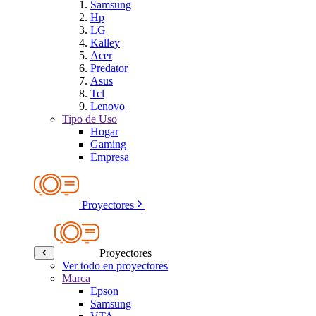
Samsung
Hp
LG
Kalley
Acer
Predator
Asus
Tcl
Lenovo
Tipo de Uso
Hogar
Gaming
Empresa
Proyectores
Proyectores
Ver todo en proyectores
Marca
Epson
Samsung