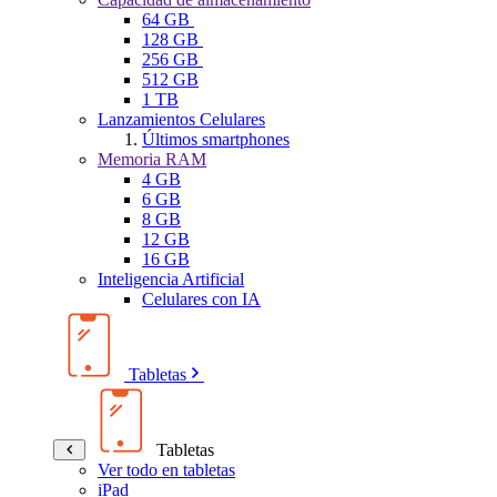
64 GB
128 GB
256 GB
512 GB
1 TB
Lanzamientos Celulares
Últimos smartphones
Memoria RAM
4 GB
6 GB
8 GB
12 GB
16 GB
Inteligencia Artificial
Celulares con IA
Tabletas
Tabletas
Ver todo en tabletas
iPad