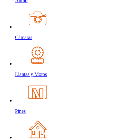
Audio
Cámaras
Llantas y Motos
Pines