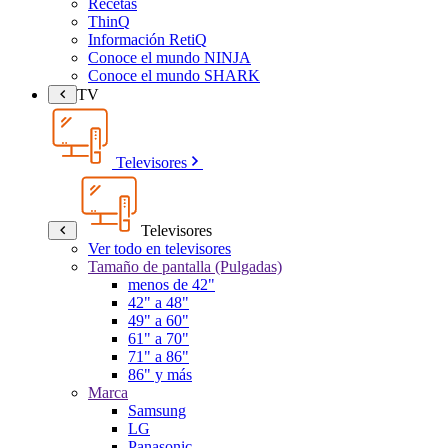
Recetas
ThinQ
Información RetiQ
Conoce el mundo NINJA
Conoce el mundo SHARK
TV
Televisores
Televisores
Ver todo en televisores
Tamaño de pantalla (Pulgadas)
menos de 42"
42" a 48"
49" a 60"
61" a 70"
71" a 86"
86" y más
Marca
Samsung
LG
Panasonic