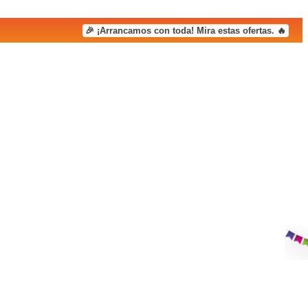
🎉 ¡Arrancamos con toda! Mira estas ofertas. 🔥