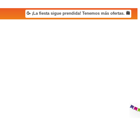
🥳 ¡La fiesta sigue prendida! Tenemos más ofertas. 🛍️