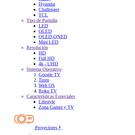
Hyundai
Challenger
TCL
Tipo de Pantalla
LED
OLED
QLED-QNED
Mini LED
Resolución
HD
Full HD
4k - UHD
Sistema Operativo
Google TV
Tizen
Web OS
Roku TV
Características Especiales
Lifestyle
Zona Gamer y TV
Proyectores