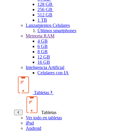
128 GB
256 GB
512 GB
1 TB
Lanzamientos Celulares
Últimos smartphones
Memoria RAM
4 GB
6 GB
8 GB
12 GB
16 GB
Inteligencia Artificial
Celulares con IA
Tabletas
Tabletas
Ver todo en tabletas
iPad
Android