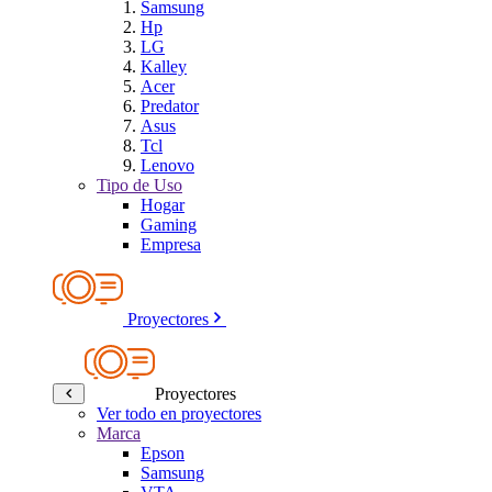
Samsung
Hp
LG
Kalley
Acer
Predator
Asus
Tcl
Lenovo
Tipo de Uso
Hogar
Gaming
Empresa
Proyectores
Proyectores
Ver todo en proyectores
Marca
Epson
Samsung