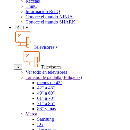
Recetas
ThinQ
Información RetiQ
Conoce el mundo NINJA
Conoce el mundo SHARK
TV
Televisores
Televisores
Ver todo en televisores
Tamaño de pantalla (Pulgadas)
menos de 42"
42" a 48"
49" a 60"
61" a 70"
71" a 86"
86" y más
Marca
Samsung
LG
Panasonic