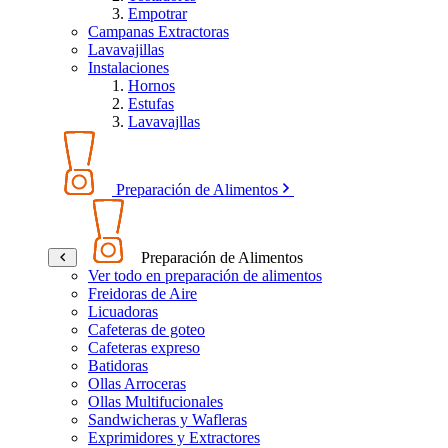
Empotrar
Campanas Extractoras
Lavavajillas
Instalaciones
Hornos
Estufas
Lavavajllas
Preparación de Alimentos
Preparación de Alimentos
Ver todo en preparación de alimentos
Freidoras de Aire
Licuadoras
Cafeteras de goteo
Cafeteras expreso
Batidoras
Ollas Arroceras
Ollas Multifucionales
Sandwicheras y Wafleras
Exprimidores y Extractores