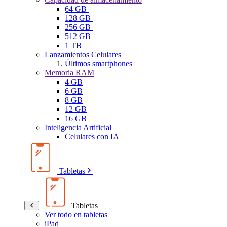
64 GB
128 GB
256 GB
512 GB
1 TB
Lanzamientos Celulares
Últimos smartphones
Memoria RAM
4 GB
6 GB
8 GB
12 GB
16 GB
Inteligencia Artificial
Celulares con IA
Tabletas
Tabletas
Ver todo en tabletas
iPad