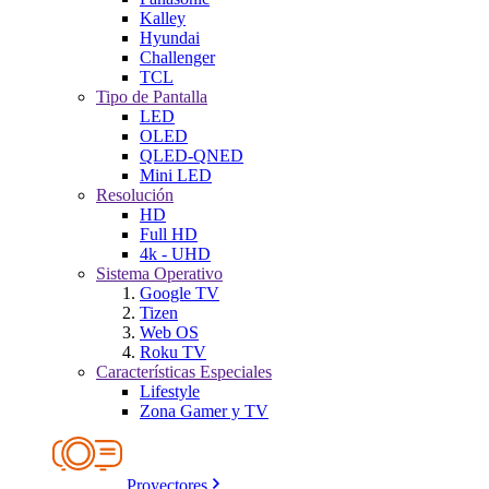
Kalley
Hyundai
Challenger
TCL
Tipo de Pantalla
LED
OLED
QLED-QNED
Mini LED
Resolución
HD
Full HD
4k - UHD
Sistema Operativo
Google TV
Tizen
Web OS
Roku TV
Características Especiales
Lifestyle
Zona Gamer y TV
Proyectores