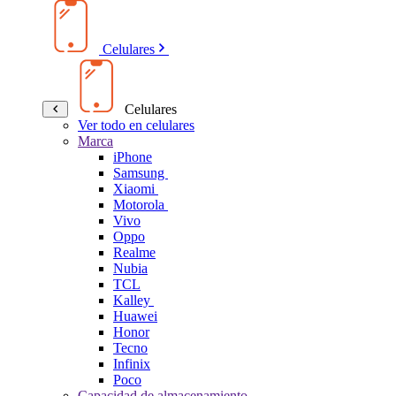
Celulares
Celulares
Ver todo en celulares
Marca
iPhone
Samsung
Xiaomi
Motorola
Vivo
Oppo
Realme
Nubia
TCL
Kalley
Huawei
Honor
Tecno
Infinix
Poco
Capacidad de almacenamiento