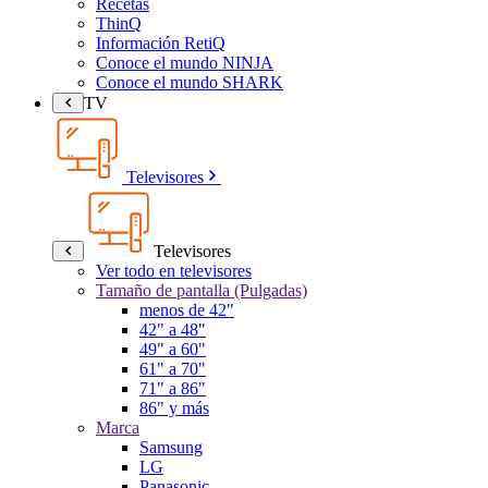
Recetas
ThinQ
Información RetiQ
Conoce el mundo NINJA
Conoce el mundo SHARK
TV
Televisores
Televisores
Ver todo en televisores
Tamaño de pantalla (Pulgadas)
menos de 42"
42" a 48"
49" a 60"
61" a 70"
71" a 86"
86" y más
Marca
Samsung
LG
Panasonic