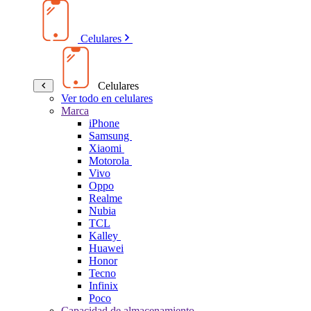
Celulares
Celulares
Ver todo en celulares
Marca
iPhone
Samsung
Xiaomi
Motorola
Vivo
Oppo
Realme
Nubia
TCL
Kalley
Huawei
Honor
Tecno
Infinix
Poco
Capacidad de almacenamiento