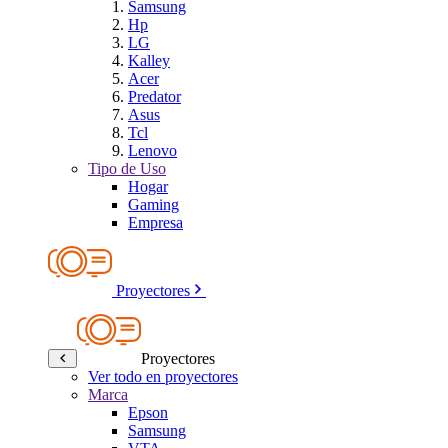
Samsung
Hp
LG
Kalley
Acer
Predator
Asus
Tcl
Lenovo
Tipo de Uso
Hogar
Gaming
Empresa
Proyectores
Proyectores
Ver todo en proyectores
Marca
Epson
Samsung