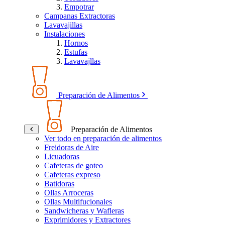
Empotrar
Campanas Extractoras
Lavavajillas
Instalaciones
Hornos
Estufas
Lavavajllas
Preparación de Alimentos
Preparación de Alimentos
Ver todo en preparación de alimentos
Freidoras de Aire
Licuadoras
Cafeteras de goteo
Cafeteras expreso
Batidoras
Ollas Arroceras
Ollas Multifucionales
Sandwicheras y Wafleras
Exprimidores y Extractores