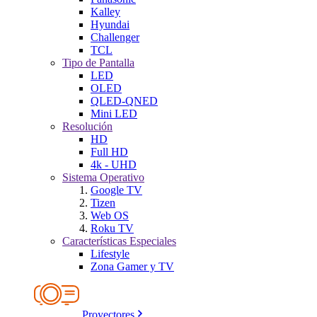
Kalley
Hyundai
Challenger
TCL
Tipo de Pantalla
LED
OLED
QLED-QNED
Mini LED
Resolución
HD
Full HD
4k - UHD
Sistema Operativo
Google TV
Tizen
Web OS
Roku TV
Características Especiales
Lifestyle
Zona Gamer y TV
Proyectores