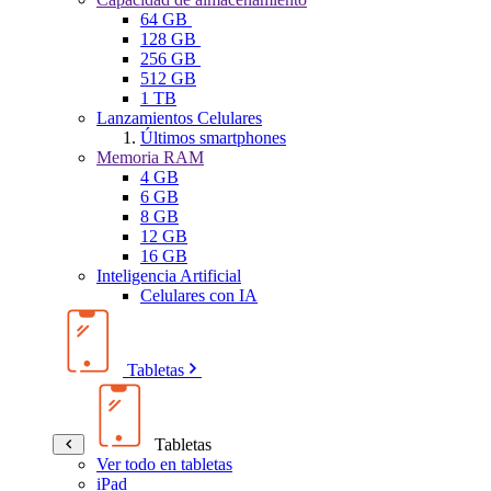
64 GB
128 GB
256 GB
512 GB
1 TB
Lanzamientos Celulares
Últimos smartphones
Memoria RAM
4 GB
6 GB
8 GB
12 GB
16 GB
Inteligencia Artificial
Celulares con IA
Tabletas
Tabletas
Ver todo en tabletas
iPad