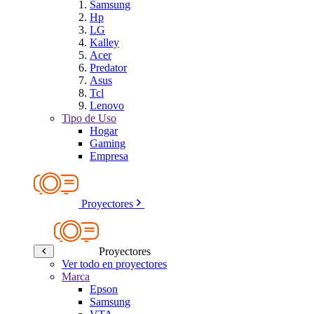
Samsung
Hp
LG
Kalley
Acer
Predator
Asus
Tcl
Lenovo
Tipo de Uso
Hogar
Gaming
Empresa
Proyectores
Proyectores
Ver todo en proyectores
Marca
Epson
Samsung