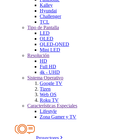
Kalley
Hyundai
Challenger
TCL
Tipo de Pantalla
LED
OLED
QLED-QNED
Mini LED
Resolución
HD
Full HD
4k - UHD
Sistema Operativo
Google TV
Tizen
Web OS
Roku TV
Características Especiales
Lifestyle
Zona Gamer y TV
Proyectores