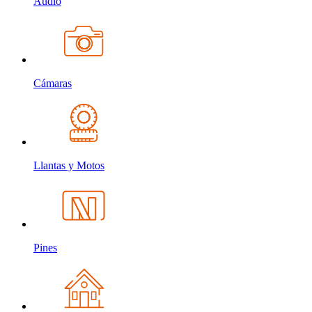
Audio
Cámaras
Llantas y Motos
Pines