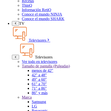
Recetas
ThinQ
Información RetiQ
Conoce el mundo NINJA
Conoce el mundo SHARK
TV
Televisores
Televisores
Ver todo en televisores
Tamaño de pantalla (Pulgadas)
menos de 42"
42" a 48"
49" a 60"
61" a 70"
71" a 86"
86" y más
Marca
Samsung
LG
Panasonic