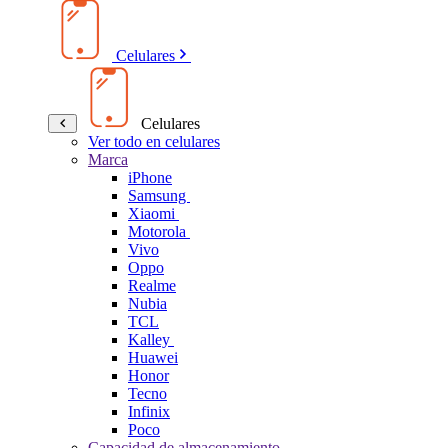
Celulares
Celulares
Ver todo en celulares
Marca
iPhone
Samsung
Xiaomi
Motorola
Vivo
Oppo
Realme
Nubia
TCL
Kalley
Huawei
Honor
Tecno
Infinix
Poco
Capacidad de almacenamiento