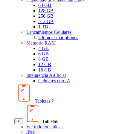
64 GB
128 GB
256 GB
512 GB
1 TB
Lanzamientos Celulares
Últimos smartphones
Memoria RAM
4 GB
6 GB
8 GB
12 GB
16 GB
Inteligencia Artificial
Celulares con IA
Tabletas
Tabletas
Ver todo en tabletas
iPad