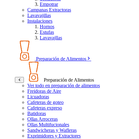
Empotrar
Campanas Extractoras
Lavavajillas
Instalaciones
Hornos
Estufas
Lavavajllas
Preparación de Alimentos
Preparación de Alimentos
Ver todo en preparación de alimentos
Freidoras de Aire
Licuadoras
Cafeteras de goteo
Cafeteras expreso
Batidoras
Ollas Arroceras
Ollas Multifucionales
Sandwicheras y Wafleras
Exprimidores y Extractores