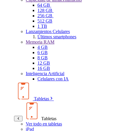
64 GB
128 GB
256 GB
512 GB
1 TB
Lanzamientos Celulares
Últimos smartphones
Memoria RAM
4 GB
6 GB
8 GB
12 GB
16 GB
Inteligencia Artificial
Celulares con IA
Tabletas
Tabletas
Ver todo en tabletas
iPad