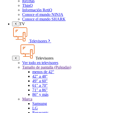
Recetas
ThinQ
Información RetiQ
Conoce el mundo NINJA
Conoce el mundo SHARK
TV
Televisores
Televisores
Ver todo en televisores
Tamaño de pantalla (Pulgadas)
menos de 42"
42" a 48"
49" a 60"
61" a 70"
71" a 86"
86" y más
Marca
Samsung
LG
Panasonic