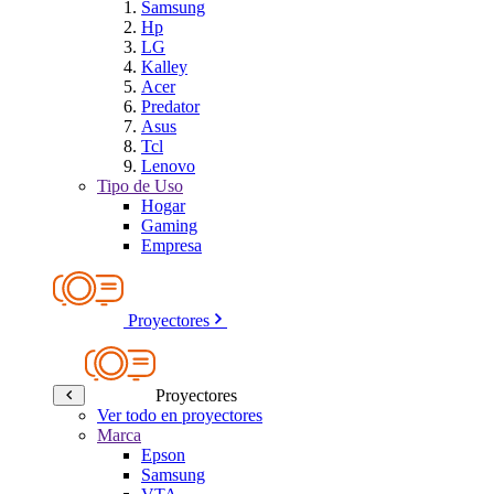
Samsung
Hp
LG
Kalley
Acer
Predator
Asus
Tcl
Lenovo
Tipo de Uso
Hogar
Gaming
Empresa
Proyectores
Proyectores
Ver todo en proyectores
Marca
Epson
Samsung