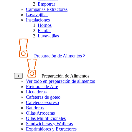
Empotrar
Campanas Extractoras
Lavavajillas
Instalaciones
Hornos
Estufas
Lavavajllas
Preparación de Alimentos
Preparación de Alimentos
Ver todo en preparación de alimentos
Freidoras de Aire
Licuadoras
Cafeteras de goteo
Cafeteras expreso
Batidoras
Ollas Arroceras
Ollas Multifucionales
Sandwicheras y Wafleras
Exprimidores y Extractores