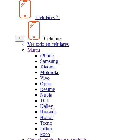
Celulares
Celulares
Ver todo en celulares
Marca
iPhone
Samsung
Xiaomi
Motorola
Vivo
Oppo
Realme
Nubia
TCL
Kalley
Huawei
Honor
Tecno
Infinix
Poco
Capacidad de almacenamiento