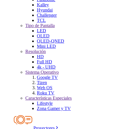
Kalley
Hyundai
Challenger
TCL
Tipo de Pantalla
LED
OLED
QLED-QNED
Mini LED
Resolución
HD
Full HD
4k - UHD
Sistema Operativo
Google TV
Tizen
Web OS
Roku TV
Características Especiales
Lifestyle
Zona Gamer y TV
Proyectores