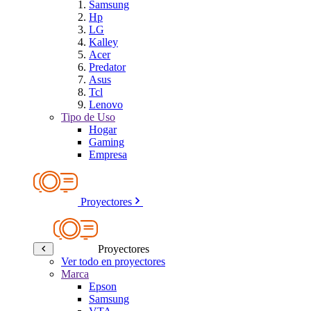
Samsung
Hp
LG
Kalley
Acer
Predator
Asus
Tcl
Lenovo
Tipo de Uso
Hogar
Gaming
Empresa
Proyectores
Proyectores
Ver todo en proyectores
Marca
Epson
Samsung