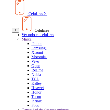
Celulares
Celulares
Ver todo en celulares
Marca
iPhone
Samsung
Xiaomi
Motorola
Vivo
Oppo
Realme
Nubia
TCL
Kalley
Huawei
Honor
Tecno
Infinix
Poco
Capacidad de almacenamiento