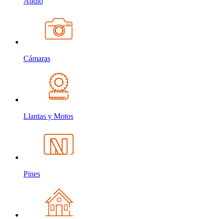
Audio
Cámaras
Llantas y Motos
Pines