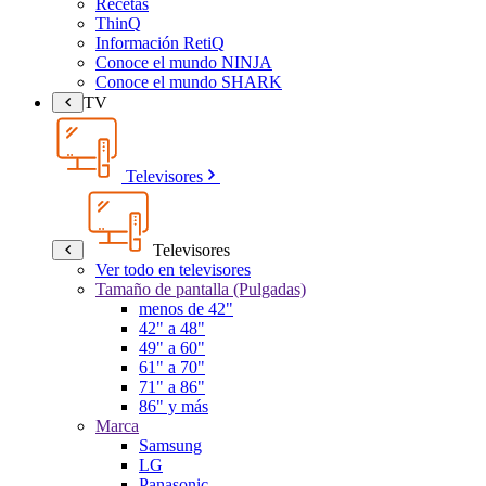
Recetas
ThinQ
Información RetiQ
Conoce el mundo NINJA
Conoce el mundo SHARK
TV
Televisores
Televisores
Ver todo en televisores
Tamaño de pantalla (Pulgadas)
menos de 42"
42" a 48"
49" a 60"
61" a 70"
71" a 86"
86" y más
Marca
Samsung
LG
Panasonic