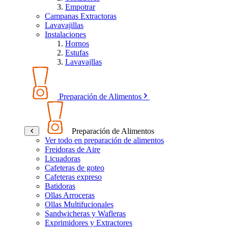
Empotrar
Campanas Extractoras
Lavavajillas
Instalaciones
Hornos
Estufas
Lavavajllas
Preparación de Alimentos
Preparación de Alimentos
Ver todo en preparación de alimentos
Freidoras de Aire
Licuadoras
Cafeteras de goteo
Cafeteras expreso
Batidoras
Ollas Arroceras
Ollas Multifucionales
Sandwicheras y Wafleras
Exprimidores y Extractores