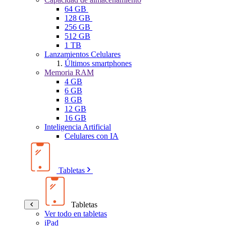
64 GB
128 GB
256 GB
512 GB
1 TB
Lanzamientos Celulares
Últimos smartphones
Memoria RAM
4 GB
6 GB
8 GB
12 GB
16 GB
Inteligencia Artificial
Celulares con IA
Tabletas
Tabletas
Ver todo en tabletas
iPad