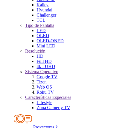
Kalley
Hyundai
Challenger
TCL
Tipo de Pantalla
LED
OLED
QLED-QNED
Mini LED
Resolución
HD
Full HD
4k - UHD
Sistema Operativo
Google TV
Tizen
Web OS
Roku TV
Características Especiales
Lifestyle
Zona Gamer y TV
Proyectores