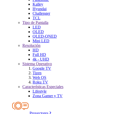
Kalley
Hyundai
Challenger
TCL
Tipo de Pantalla
LED
OLED
QLED-QNED
Mini LED
Resolución
HD
Full HD
4k - UHD
Sistema Operativo
Google TV
Tizen
Web OS
Roku TV
Características Especiales
Lifestyle
Zona Gamer y TV
Proyectores