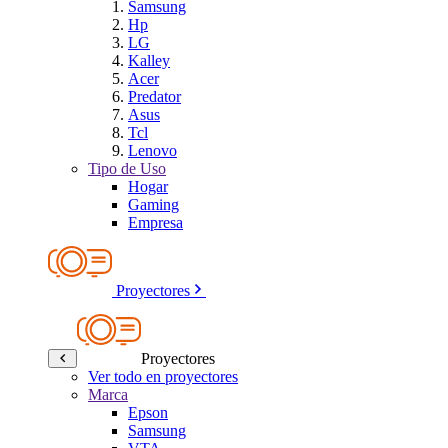
Samsung
Hp
LG
Kalley
Acer
Predator
Asus
Tcl
Lenovo
Tipo de Uso
Hogar
Gaming
Empresa
Proyectores
Proyectores
Ver todo en proyectores
Marca
Epson
Samsung