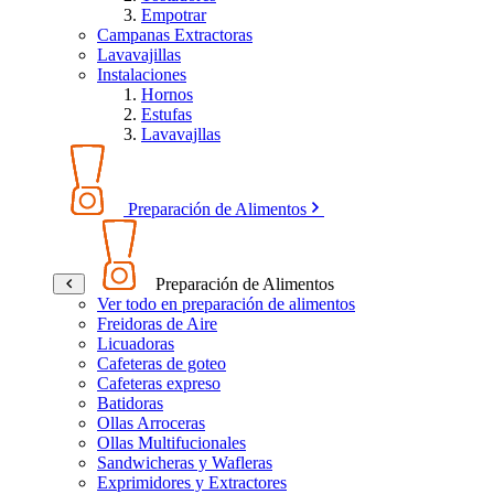
Empotrar
Campanas Extractoras
Lavavajillas
Instalaciones
Hornos
Estufas
Lavavajllas
Preparación de Alimentos
Preparación de Alimentos
Ver todo en preparación de alimentos
Freidoras de Aire
Licuadoras
Cafeteras de goteo
Cafeteras expreso
Batidoras
Ollas Arroceras
Ollas Multifucionales
Sandwicheras y Wafleras
Exprimidores y Extractores