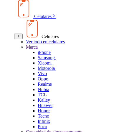
Celulares
Celulares
Ver todo en celulares
Marca
iPhone
Samsung
Xiaomi
Motorola
Vivo
Oppo
Realme
Nubia
TCL
Kalley
Huawei
Honor
Tecno
Infinix
Poco
Capacidad de almacenamiento