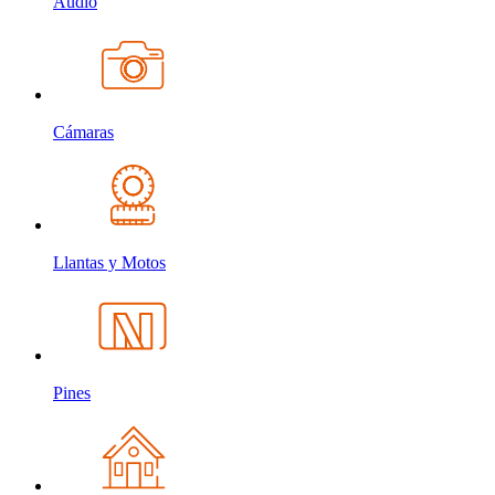
Audio
Cámaras
Llantas y Motos
Pines