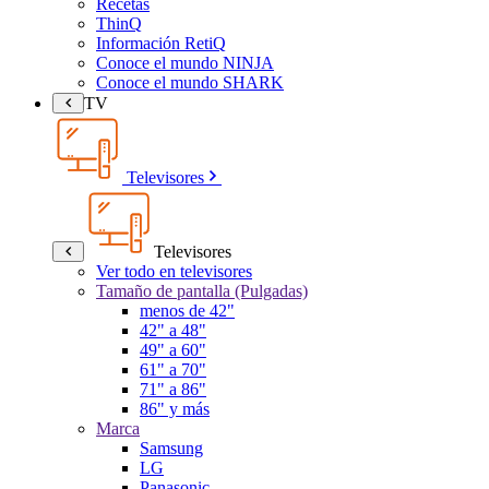
Recetas
ThinQ
Información RetiQ
Conoce el mundo NINJA
Conoce el mundo SHARK
TV
Televisores
Televisores
Ver todo en televisores
Tamaño de pantalla (Pulgadas)
menos de 42"
42" a 48"
49" a 60"
61" a 70"
71" a 86"
86" y más
Marca
Samsung
LG
Panasonic