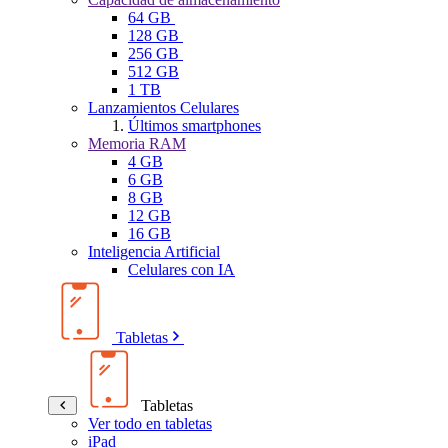
64 GB
128 GB
256 GB
512 GB
1 TB
Lanzamientos Celulares
Últimos smartphones
Memoria RAM
4 GB
6 GB
8 GB
12 GB
16 GB
Inteligencia Artificial
Celulares con IA
Tabletas
Tabletas
Ver todo en tabletas
iPad