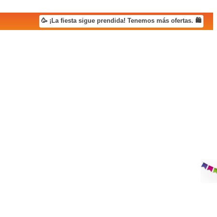
🥳 ¡La fiesta sigue prendida! Tenemos más ofertas. 🛍️