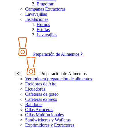
Empotrar
Campanas Extractoras
Lavavajillas
Instalaciones
Hornos
Estufas
Lavavajllas
Preparación de Alimentos
Preparación de Alimentos
Ver todo en preparación de alimentos
Freidoras de Aire
Licuadoras
Cafeteras de goteo
Cafeteras expreso
Batidoras
Ollas Arroceras
Ollas Multifucionales
Sandwicheras y Wafleras
Exprimidores y Extractores