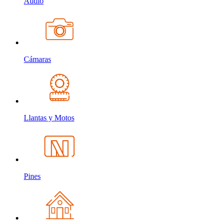
Audio
Cámaras
Llantas y Motos
Pines