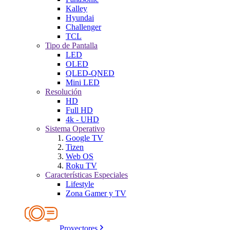
Kalley
Hyundai
Challenger
TCL
Tipo de Pantalla
LED
OLED
QLED-QNED
Mini LED
Resolución
HD
Full HD
4k - UHD
Sistema Operativo
Google TV
Tizen
Web OS
Roku TV
Características Especiales
Lifestyle
Zona Gamer y TV
Proyectores