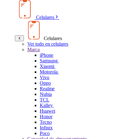
Celulares
Celulares
Ver todo en celulares
Marca
iPhone
Samsung
Xiaomi
Motorola
Vivo
Oppo
Realme
Nubia
TCL
Kalley
Huawei
Honor
Tecno
Infinix
Poco
Capacidad de almacenamiento