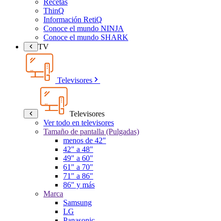
Recetas
ThinQ
Información RetiQ
Conoce el mundo NINJA
Conoce el mundo SHARK
TV
Televisores
Televisores
Ver todo en televisores
Tamaño de pantalla (Pulgadas)
menos de 42"
42" a 48"
49" a 60"
61" a 70"
71" a 86"
86" y más
Marca
Samsung
LG
Panasonic