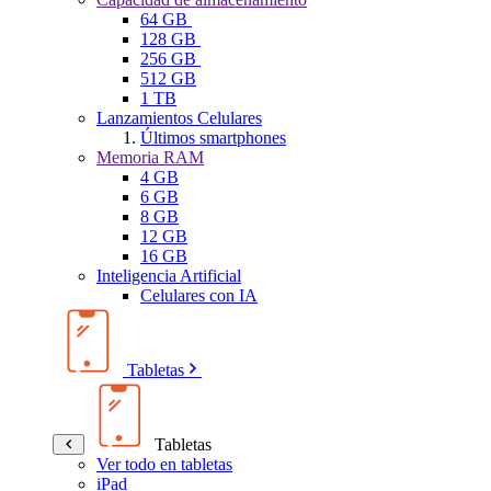
64 GB
128 GB
256 GB
512 GB
1 TB
Lanzamientos Celulares
Últimos smartphones
Memoria RAM
4 GB
6 GB
8 GB
12 GB
16 GB
Inteligencia Artificial
Celulares con IA
Tabletas
Tabletas
Ver todo en tabletas
iPad