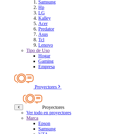
Samsung
Hp
LG
Kalley
Acer
Predator
Asus
Tcl
Lenovo
Tipo de Uso
Hogar
Gaming
Empresa
Proyectores
Proyectores
Ver todo en proyectores
Marca
Epson
Samsung