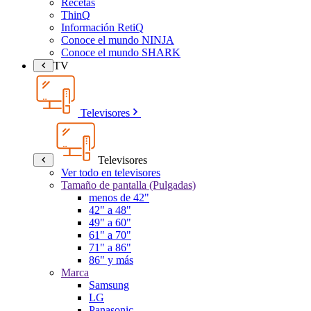
Recetas
ThinQ
Información RetiQ
Conoce el mundo NINJA
Conoce el mundo SHARK
TV
Televisores
Televisores
Ver todo en televisores
Tamaño de pantalla (Pulgadas)
menos de 42"
42" a 48"
49" a 60"
61" a 70"
71" a 86"
86" y más
Marca
Samsung
LG
Panasonic