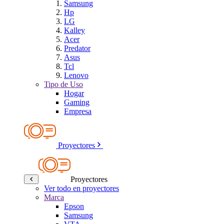
Samsung
Hp
LG
Kalley
Acer
Predator
Asus
Tcl
Lenovo
Tipo de Uso
Hogar
Gaming
Empresa
Proyectores
Proyectores
Ver todo en proyectores
Marca
Epson
Samsung