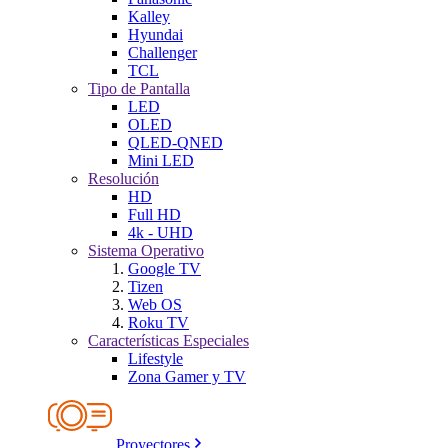
Kalley
Hyundai
Challenger
TCL
Tipo de Pantalla
LED
OLED
QLED-QNED
Mini LED
Resolución
HD
Full HD
4k - UHD
Sistema Operativo
Google TV
Tizen
Web OS
Roku TV
Características Especiales
Lifestyle
Zona Gamer y TV
Proyectores