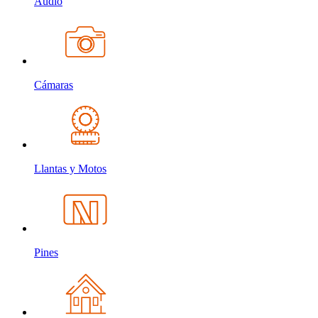
Audio
Cámaras
Llantas y Motos
Pines