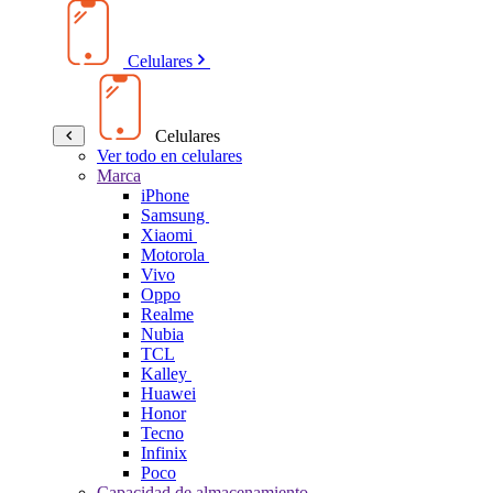
Celulares
Celulares
Ver todo en celulares
Marca
iPhone
Samsung
Xiaomi
Motorola
Vivo
Oppo
Realme
Nubia
TCL
Kalley
Huawei
Honor
Tecno
Infinix
Poco
Capacidad de almacenamiento