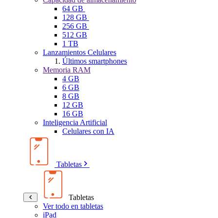
64 GB
128 GB
256 GB
512 GB
1 TB
Lanzamientos Celulares
Últimos smartphones
Memoria RAM
4 GB
6 GB
8 GB
12 GB
16 GB
Inteligencia Artificial
Celulares con IA
Tabletas
Tabletas
Ver todo en tabletas
iPad