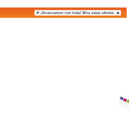
🎉 ¡Arrancamos con toda! Mira estas ofertas. 🔥