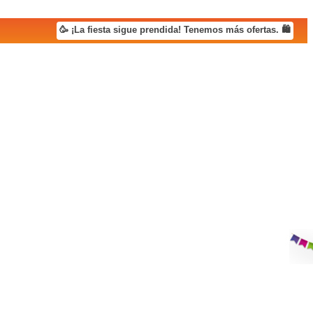
🥳 ¡La fiesta sigue prendida! Tenemos más ofertas. 🛍️