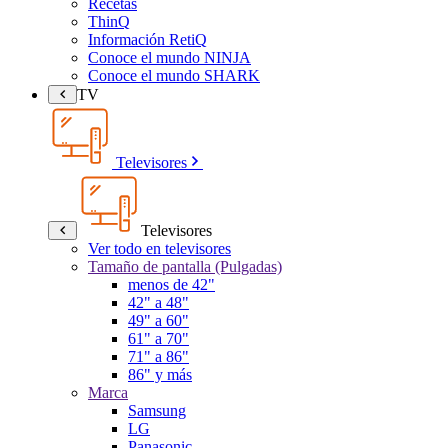
Recetas
ThinQ
Información RetiQ
Conoce el mundo NINJA
Conoce el mundo SHARK
TV
Televisores
Televisores
Ver todo en televisores
Tamaño de pantalla (Pulgadas)
menos de 42"
42" a 48"
49" a 60"
61" a 70"
71" a 86"
86" y más
Marca
Samsung
LG
Panasonic