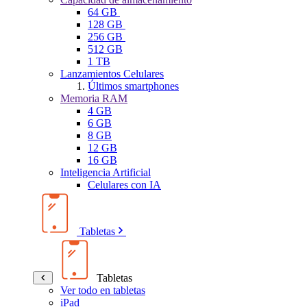
64 GB
128 GB
256 GB
512 GB
1 TB
Lanzamientos Celulares
Últimos smartphones
Memoria RAM
4 GB
6 GB
8 GB
12 GB
16 GB
Inteligencia Artificial
Celulares con IA
Tabletas
Tabletas
Ver todo en tabletas
iPad