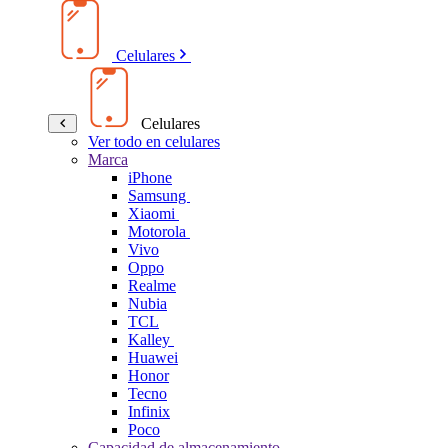
Celulares
Celulares
Ver todo en celulares
Marca
iPhone
Samsung
Xiaomi
Motorola
Vivo
Oppo
Realme
Nubia
TCL
Kalley
Huawei
Honor
Tecno
Infinix
Poco
Capacidad de almacenamiento