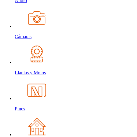
Audio
Cámaras
Llantas y Motos
Pines