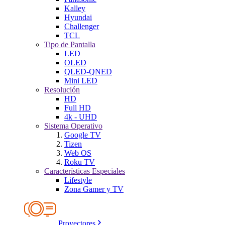
Kalley
Hyundai
Challenger
TCL
Tipo de Pantalla
LED
OLED
QLED-QNED
Mini LED
Resolución
HD
Full HD
4k - UHD
Sistema Operativo
Google TV
Tizen
Web OS
Roku TV
Características Especiales
Lifestyle
Zona Gamer y TV
Proyectores