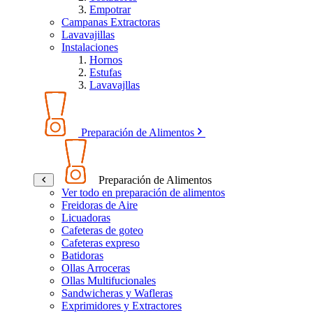
Empotrar
Campanas Extractoras
Lavavajillas
Instalaciones
Hornos
Estufas
Lavavajllas
Preparación de Alimentos
Preparación de Alimentos
Ver todo en preparación de alimentos
Freidoras de Aire
Licuadoras
Cafeteras de goteo
Cafeteras expreso
Batidoras
Ollas Arroceras
Ollas Multifucionales
Sandwicheras y Wafleras
Exprimidores y Extractores