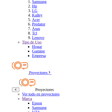
Samsung
Hp
LG
Kalley
Acer
Predator
Asus
Tcl
Lenovo
Tipo de Uso
Hogar
Gaming
Empresa
Proyectores
Proyectores
Ver todo en proyectores
Marca
Epson
Samsung