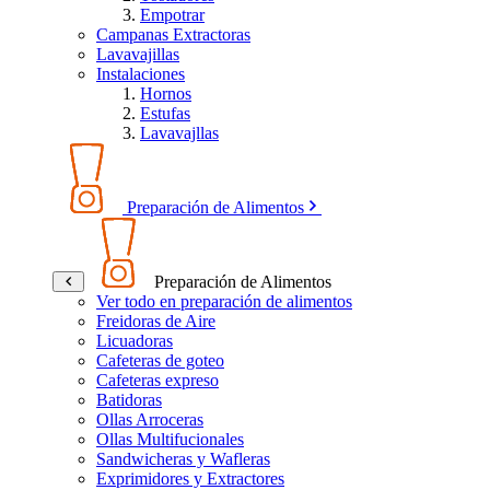
Empotrar
Campanas Extractoras
Lavavajillas
Instalaciones
Hornos
Estufas
Lavavajllas
Preparación de Alimentos
Preparación de Alimentos
Ver todo en preparación de alimentos
Freidoras de Aire
Licuadoras
Cafeteras de goteo
Cafeteras expreso
Batidoras
Ollas Arroceras
Ollas Multifucionales
Sandwicheras y Wafleras
Exprimidores y Extractores