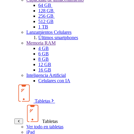
64 GB
128 GB
256 GB
512 GB
1 TB
Lanzamientos Celulares
Últimos smartphones
Memoria RAM
4 GB
6 GB
8 GB
12 GB
16 GB
Inteligencia Artificial
Celulares con IA
Tabletas
Tabletas
Ver todo en tabletas
iPad