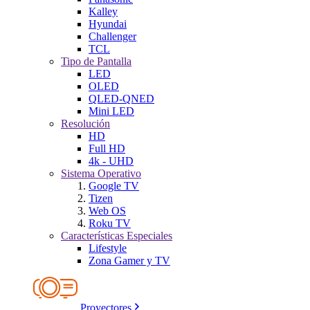
Kalley
Hyundai
Challenger
TCL
Tipo de Pantalla
LED
OLED
QLED-QNED
Mini LED
Resolución
HD
Full HD
4k - UHD
Sistema Operativo
Google TV
Tizen
Web OS
Roku TV
Características Especiales
Lifestyle
Zona Gamer y TV
Proyectores