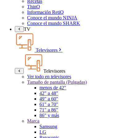
Recetas
ThinQ
Información RetiQ
Conoce el mundo NINJA
Conoce el mundo SHARK
TV
Televisores
Televisores
Ver todo en televisores
Tamaño de pantalla (Pulgadas)
menos de 42"
42" a 48"
49" a 60"
61" a 70"
71" a 86"
86" y más
Marca
Samsung
LG
Panasonic