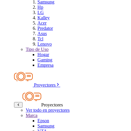
Samsung
Hp
LG
Kalley
Acer
Predator
Asus
Tcl
Lenovo
Tipo de Uso
Hogar
Gaming
Empresa
Proyectores
Proyectores
Ver todo en proyectores
Marca
Epson
Samsung