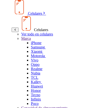
Celulares
Celulares
Ver todo en celulares
Marca
iPhone
Samsung
Xiaomi
Motorola
Vivo
Oppo
Realme
Nubia
TCL
Kalley
Huawei
Honor
Tecno
Infinix
Poco
Capacidad de almacenamiento