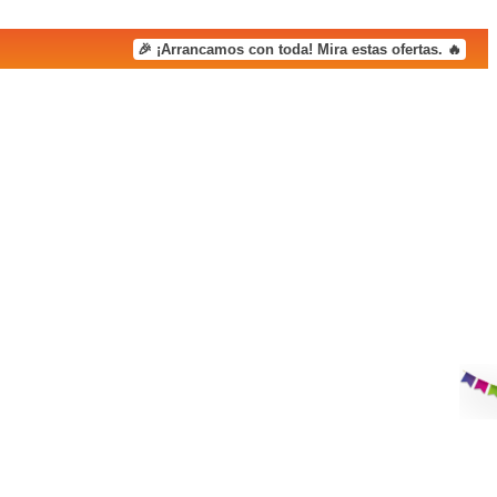
🎉 ¡Arrancamos con toda! Mira estas ofertas. 🔥