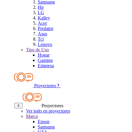
Samsung
Hp
LG
Kalley
Acer
Predator
Asus
Tcl
Lenovo
Tipo de Uso
Hogar
Gaming
Empresa
Proyectores
Proyectores
Ver todo en proyectores
Marca
Epson
Samsung