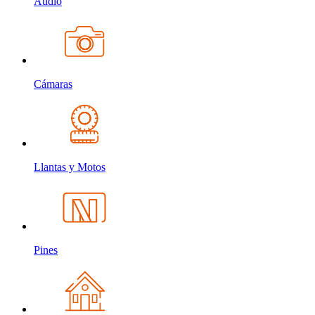
Audio
Cámaras
Llantas y Motos
Pines