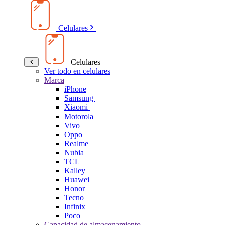
Celulares
Celulares
Ver todo en celulares
Marca
iPhone
Samsung
Xiaomi
Motorola
Vivo
Oppo
Realme
Nubia
TCL
Kalley
Huawei
Honor
Tecno
Infinix
Poco
Capacidad de almacenamiento