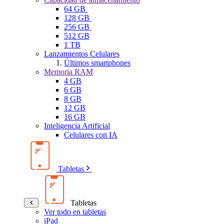
64 GB
128 GB
256 GB
512 GB
1 TB
Lanzamientos Celulares
Últimos smartphones
Memoria RAM
4 GB
6 GB
8 GB
12 GB
16 GB
Inteligencia Artificial
Celulares con IA
Tabletas
Tabletas
Ver todo en tabletas
iPad