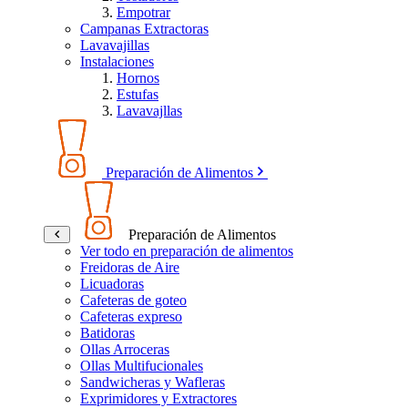
Empotrar
Campanas Extractoras
Lavavajillas
Instalaciones
Hornos
Estufas
Lavavajllas
Preparación de Alimentos
Preparación de Alimentos
Ver todo en preparación de alimentos
Freidoras de Aire
Licuadoras
Cafeteras de goteo
Cafeteras expreso
Batidoras
Ollas Arroceras
Ollas Multifucionales
Sandwicheras y Wafleras
Exprimidores y Extractores