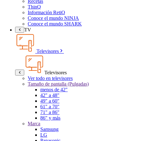
Recetas
ThinQ
Información RetiQ
Conoce el mundo NINJA
Conoce el mundo SHARK
TV
Televisores
Televisores
Ver todo en televisores
Tamaño de pantalla (Pulgadas)
menos de 42"
42" a 48"
49" a 60"
61" a 70"
71" a 86"
86" y más
Marca
Samsung
LG
Panasonic