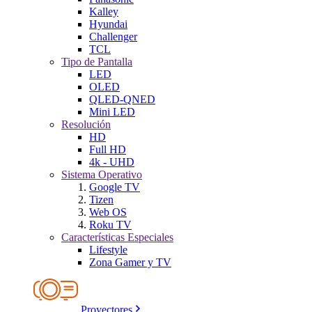
Kalley
Hyundai
Challenger
TCL
Tipo de Pantalla
LED
OLED
QLED-QNED
Mini LED
Resolución
HD
Full HD
4k - UHD
Sistema Operativo
Google TV
Tizen
Web OS
Roku TV
Características Especiales
Lifestyle
Zona Gamer y TV
Proyectores