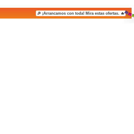
🎉 ¡Arrancamos con toda! Mira estas ofertas. 🔥